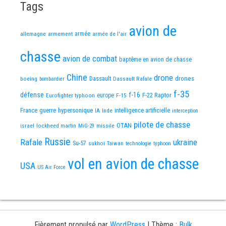
Tags
avion de
allemagne
armement
armée
armée de l'air
chasse
avion de combat
baptême en avion de chasse
Chine
drone
Dassault
drones
boeing
Dassault Rafale
bombardier
f-35
défense
f-16
F-22 Raptor
Eurofighter typhoon
europe
F-15
France
guerre
hypersonique
IA
Inde
intelligence artificielle
interception
pilote de chasse
OTAN
israel
lockheed martin
missile
MiG-29
Russie
Rafale
ukraine
Su-57
sukhoi
Taiwan
technologie
typhoon
vol en avion de chasse
USA
US Air Force
Fièrement propulsé par
WordPress
|
Thème :
Bulk