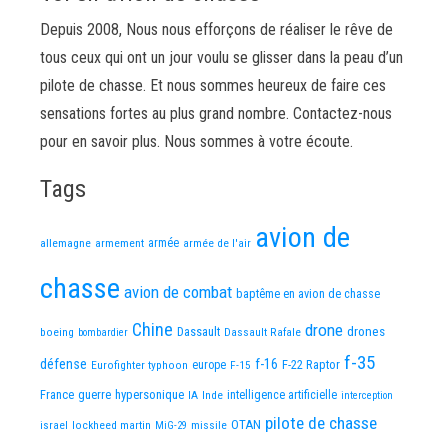
Depuis 2008, Nous nous efforçons de réaliser le rêve de
tous ceux qui ont un jour voulu se glisser dans la peau d’un
pilote de chasse. Et nous sommes heureux de faire ces
sensations fortes au plus grand nombre. Contactez-nous
pour en savoir plus. Nous sommes à votre écoute.
Tags
avion de
allemagne
armement
armée
armée de l'air
chasse
avion de combat
baptême en avion de chasse
Chine
drone
Dassault
drones
boeing
Dassault Rafale
bombardier
f-35
défense
f-16
F-22 Raptor
Eurofighter typhoon
europe
F-15
France
guerre
hypersonique
IA
Inde
intelligence artificielle
interception
pilote de chasse
OTAN
israel
lockheed martin
missile
MiG-29