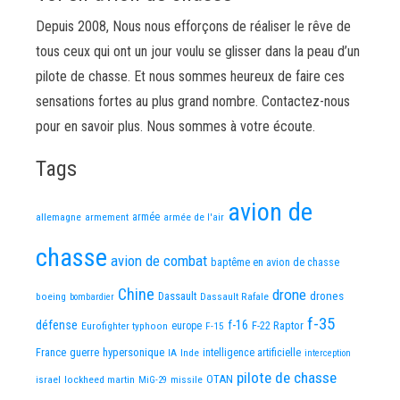
Depuis 2008, Nous nous efforçons de réaliser le rêve de
tous ceux qui ont un jour voulu se glisser dans la peau d’un
pilote de chasse. Et nous sommes heureux de faire ces
sensations fortes au plus grand nombre. Contactez-nous
pour en savoir plus. Nous sommes à votre écoute.
Tags
avion de
allemagne
armement
armée
armée de l'air
chasse
avion de combat
baptême en avion de chasse
Chine
drone
Dassault
drones
boeing
Dassault Rafale
bombardier
f-35
défense
f-16
F-22 Raptor
Eurofighter typhoon
europe
F-15
France
guerre
hypersonique
IA
Inde
intelligence artificielle
interception
pilote de chasse
OTAN
israel
lockheed martin
missile
MiG-29