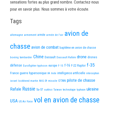
sensations fortes au plus grand nombre. Contactez-nous
pour en savoir plus. Nous sommes à votre écoute.
Tags
avion de
allemagne
armement
armée
armée de l'air
chasse
avion de combat
baptême en avion de chasse
Chine
drone
Dassault
drones
boeing
Dassault Rafale
bombardier
f-35
défense
f-16
F-22 Raptor
Eurofighter typhoon
europe
F-15
France
guerre
hypersonique
IA
Inde
intelligence artificielle
interception
pilote de chasse
OTAN
israel
lockheed martin
missile
MiG-29
Russie
Rafale
ukraine
Su-57
sukhoi
Taiwan
technologie
typhoon
vol en avion de chasse
USA
US Air Force