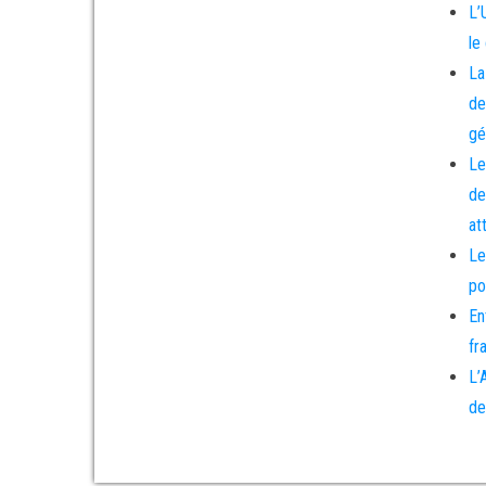
L’
le
La
de
gé
Le
de
at
Le
po
En
fr
L’
de