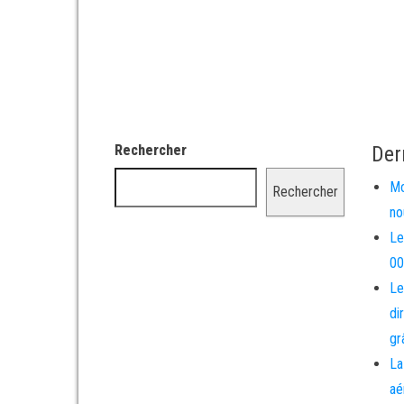
Rechercher
Der
Mo
Rechercher
no
Le
00
Le
di
gr
La
aé