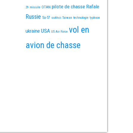
pilote de chasse
Rafale
OTAN
missile
29
Russie
Su-57
sukhoi
Taiwan
technologie
typhoon
vol en
USA
ukraine
US Air Force
avion de chasse