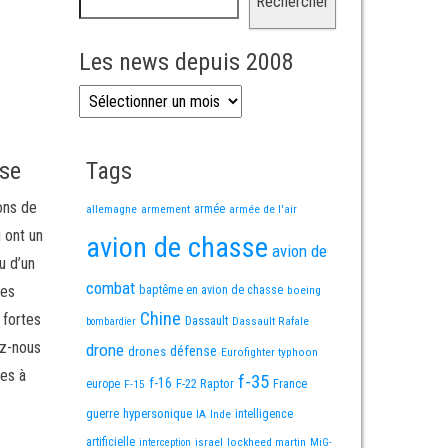
Rechercher
Les news depuis 2008
Les news depuis 2008
sse
Tags
ons de
allemagne
armement
armée
armée de l'air
i ont un
avion de chasse
avion de
u d’un
combat
mes
baptême en avion de chasse
boeing
Chine
 fortes
Dassault
Dassault Rafale
bombardier
ez-nous
drone
défense
drones
Eurofighter typhoon
es à
f-35
f-16
F-22 Raptor
France
europe
F-15
guerre
hypersonique
IA
Inde
intelligence
artificielle
israel
lockheed martin
interception
MiG-