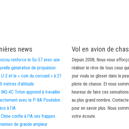
nières news
Vol en avion de cha
scou renforce le Su-57 avec une
Depuis 2008, Nous nous efforç
uvelle génération de propulsion
réaliser le rêve de tous ceux qu
 U-2 et le « coin du cercueil » à 21
jour voulu se glisser dans la pea
0 mètres d’altitude
pilote de chasse. Et nous som
 MQ-4C Triton apprend à travailler
heureux de faire ces sensations
rectement avec le P-8A Poséidon
au plus grand nombre. Contact
âce à l’IA
pour en savoir plus. Nous somm
 Chine confie à l’IA ses frappes
votre écoute.
riennes de grande ampleur