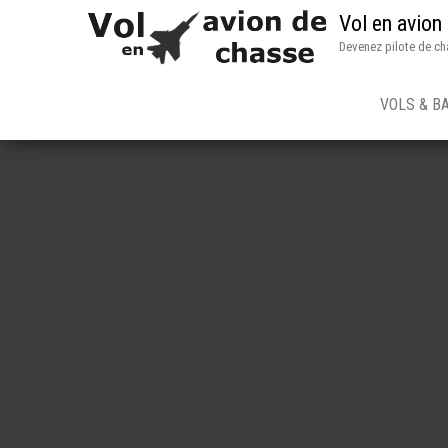
Vol en avion
Devenez pilote de ch
VOLS & B