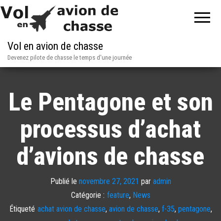
Vol en avion de chasse
Devenez pilote de chasse le temps d'une journée
Le Pentagone et son
processus d’achat
d’avions de chasse
Publié le
novembre 27, 2021
par
admin
Catégorie :
feature
,
News
Étiqueté
achat avion de chasse
,
avion de chasse
,
f-35
,
pentagone
,