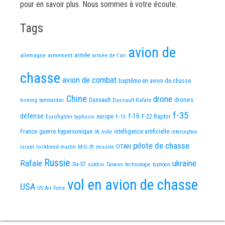
pour en savoir plus. Nous sommes à votre écoute.
Tags
avion de
allemagne
armement
armée
armée de l'air
chasse
avion de combat
baptême en avion de chasse
Chine
drone
Dassault
drones
boeing
Dassault Rafale
bombardier
f-35
défense
f-16
F-22 Raptor
Eurofighter typhoon
europe
F-15
France
guerre
hypersonique
IA
Inde
intelligence artificielle
interception
pilote de chasse
OTAN
israel
lockheed martin
missile
MiG-29
Russie
Rafale
ukraine
Su-57
sukhoi
Taiwan
technologie
typhoon
vol en avion de chasse
USA
US Air Force