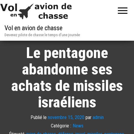
Vol en avion de chasse
Devenez pilote de chasse le temps d'une journée
Le pentagone
abandonne ses
achats de missiles
israéliens
Publié le
novembre 15, 2020
par
admin
Catégorie :
News
Étiqueté
avion de chasse
,
défense
,
israel
,
missiles
,
pentagone
,