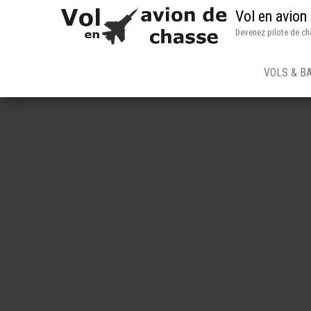
Vol en avion
Devenez pilote de ch
VOLS & B