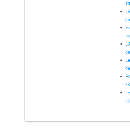
at
Le
po
En
fr
L’
de
Le
de
Po
F-
Le
où