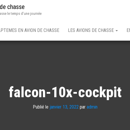
 de chasse
asse le temps d'une journée
APTEMES EN AVION DE CHASSE
LES AVIONS DE CHASSE
E
falcon-10x-cockpit
Publié le
janvier 13, 2022
par
admin