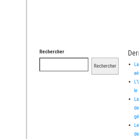
Rechercher
Der
La
Rechercher
aé
L’
le
La
de
gé
Le
de