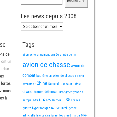
Rechercher
Les news depuis 2008
Les news depuis 2008
sse
Tags
ons de
allemagne
armement
armée
armée de l'air
i ont un
avion de chasse
avion de
u d’un
combat
mes
baptême en avion de chasse
boeing
Chine
 fortes
Dassault
Dassault Rafale
bombardier
ez-nous
drone
défense
drones
Eurofighter typhoon
es à
f-35
f-16
F-22 Raptor
France
europe
F-15
guerre
hypersonique
IA
Inde
intelligence
artificielle
israel
lockheed martin
interception
MiG-