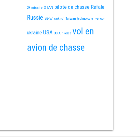
pilote de chasse
Rafale
OTAN
missile
29
Russie
Su-57
sukhoi
Taiwan
technologie
typhoon
vol en
USA
ukraine
US Air Force
avion de chasse