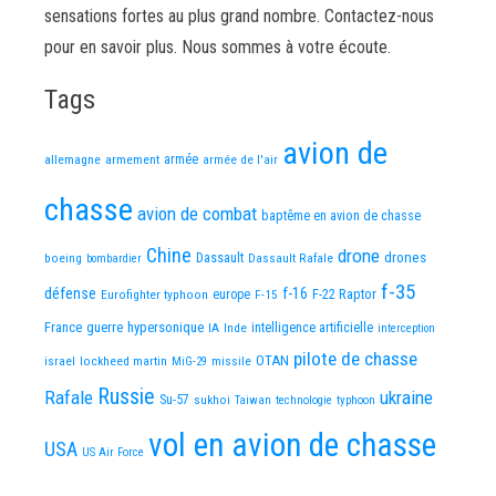
sensations fortes au plus grand nombre. Contactez-nous
pour en savoir plus. Nous sommes à votre écoute.
Tags
avion de
allemagne
armement
armée
armée de l'air
chasse
avion de combat
baptême en avion de chasse
Chine
drone
Dassault
drones
boeing
Dassault Rafale
bombardier
f-35
défense
f-16
F-22 Raptor
Eurofighter typhoon
europe
F-15
France
guerre
hypersonique
IA
Inde
intelligence artificielle
interception
pilote de chasse
OTAN
israel
lockheed martin
missile
MiG-29
Russie
Rafale
ukraine
Su-57
sukhoi
Taiwan
technologie
typhoon
vol en avion de chasse
USA
US Air Force