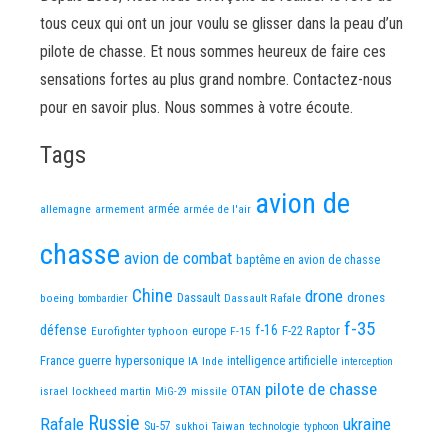
tous ceux qui ont un jour voulu se glisser dans la peau d’un
pilote de chasse. Et nous sommes heureux de faire ces
sensations fortes au plus grand nombre. Contactez-nous
pour en savoir plus. Nous sommes à votre écoute.
Tags
avion de
allemagne
armement
armée
armée de l'air
chasse
avion de combat
baptême en avion de chasse
Chine
drone
Dassault
drones
boeing
Dassault Rafale
bombardier
f-35
défense
f-16
F-22 Raptor
Eurofighter typhoon
europe
F-15
France
guerre
hypersonique
IA
Inde
intelligence artificielle
interception
pilote de chasse
OTAN
israel
lockheed martin
missile
MiG-29
Russie
Rafale
ukraine
Su-57
sukhoi
Taiwan
technologie
typhoon