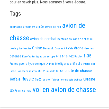
pour en savoir plus. Nous sommes à votre écoute.
Tags
avion de
allemagne
armement
armée
armée de l'air
chasse
avion de combat
baptême en avion de chasse
Chine
drone
Dassault
drones
boeing
Dassault Rafale
bombardier
f-35
défense
f-16
F-22 Raptor
Eurofighter typhoon
europe
F-15
France
guerre
hypersonique
IA
Inde
intelligence artificielle
interception
pilote de chasse
OTAN
israel
lockheed martin
missile
MiG-29
Russie
Rafale
ukraine
Su-57
sukhoi
Taiwan
technologie
typhoon
vol en avion de chasse
USA
US Air Force