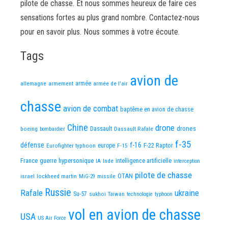
pilote de chasse. Et nous sommes heureux de faire ces
sensations fortes au plus grand nombre. Contactez-nous
pour en savoir plus. Nous sommes à votre écoute.
Tags
avion de
allemagne
armement
armée
armée de l'air
chasse
avion de combat
baptême en avion de chasse
Chine
drone
Dassault
drones
boeing
Dassault Rafale
bombardier
f-35
défense
f-16
F-22 Raptor
Eurofighter typhoon
europe
F-15
France
guerre
hypersonique
IA
Inde
intelligence artificielle
interception
pilote de chasse
OTAN
israel
lockheed martin
missile
MiG-29
Russie
Rafale
ukraine
Su-57
sukhoi
Taiwan
technologie
typhoon
vol en avion de chasse
USA
US Air Force