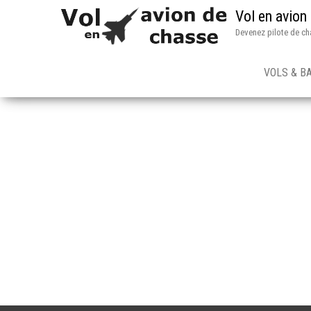
Vol en avion
Devenez pilote de ch
VOLS & B