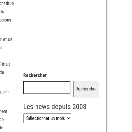
onstitue
its
ssions
r et de
rs
’était
 de
Rechercher
Rechercher
partir
Les news depuis 2008
ment
Les news depuis 2008
ce
de