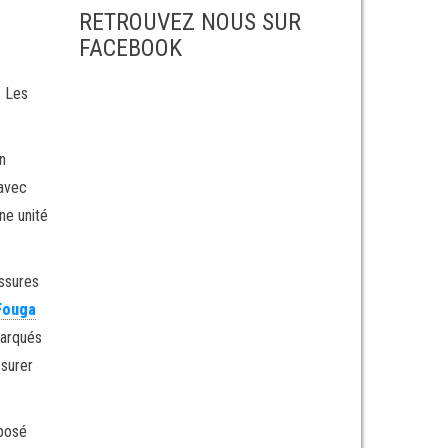
RETROUVEZ NOUS SUR
FACEBOOK
. Les
n
 avec
ne unité
essures
Fouga
barqués
ssurer
mposé