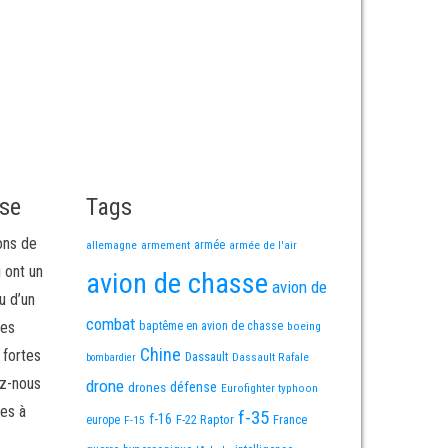
sse
Tags
ons de
allemagne
armement
armée
armée de l'air
i ont un
avion de chasse
avion de
u d’un
combat
mes
baptême en avion de chasse
boeing
Chine
 fortes
Dassault
Dassault Rafale
bombardier
ez-nous
drone
défense
drones
Eurofighter typhoon
es à
f-35
f-16
F-22 Raptor
France
europe
F-15