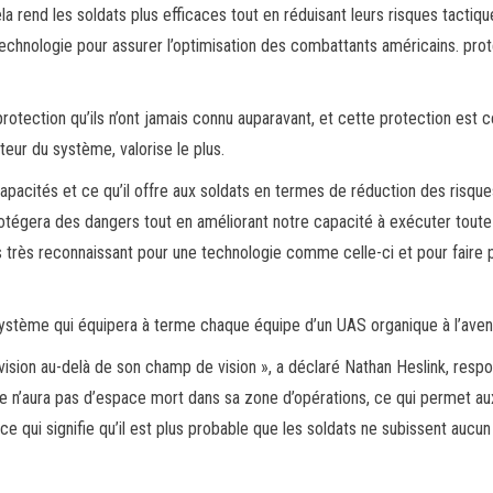
 rend les soldats plus efficaces tout en réduisant leurs risques tactiqu
technologie pour assurer l’optimisation des combattants américains. pro
protection qu’ils n’ont jamais connu auparavant, et cette protection est 
teur du système, valorise le plus.
apacités et ce qu’il offre aux soldats en termes de réduction des risque
protégera des dangers tout en améliorant notre capacité à exécuter toute
s très reconnaissant pour une technologie comme celle-ci et pour faire p
 système qui équipera à terme chaque équipe d’un UAS organique à l’aveni
vision au-delà de son champ de vision », a déclaré Nathan Heslink, resp
e n’aura pas d’espace mort dans sa zone d’opérations, ce qui permet au
e qui signifie qu’il est plus probable que les soldats ne subissent aucun