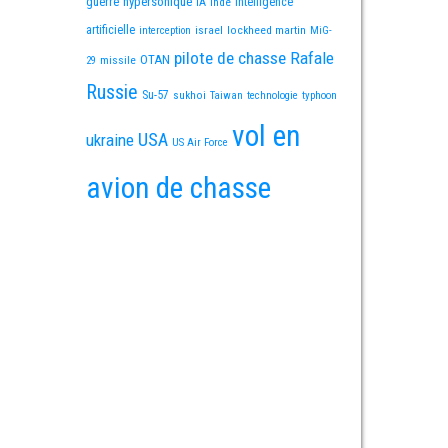
guerre
hypersonique
IA
Inde
intelligence
artificielle
israel
lockheed martin
interception
MiG-
pilote de chasse
Rafale
OTAN
missile
29
Russie
Su-57
sukhoi
Taiwan
technologie
typhoon
vol en
USA
ukraine
US Air Force
avion de chasse