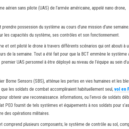
e aérien sans pilote (UAS) de l’armée américaine, appelé nano drone,
 et prendre possession du système au cours d’une mission d’une semaine
ur les capacités du système, ses contrôles et son fonctionnement.
 et ont piloté le drone à travers différents scénarios qui ont abouti à u
 cours de la semaine. Tout a été fait pour que la BCT emmène le système
le premier UAS personnel à être déployé au niveau de l’équipe au sein d’u
er Borne Sensors (SBS), atténue les pertes en vies humaines et les bl
x que les soldats de combat accompliraient habituellement seul,
vol en 
our obtenir une reconnaissance. informations, ou l’envoi de soldats dé
at PEO fournit de tels systèmes et équipements à nos soldats pour s’a
re des opérations militaires.
et comprend plusieurs composants; le système de contrôle au sol, co