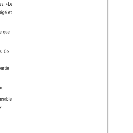
es. »Le
tégé et
ce que
s. Ce
artie
r.
onsable
x