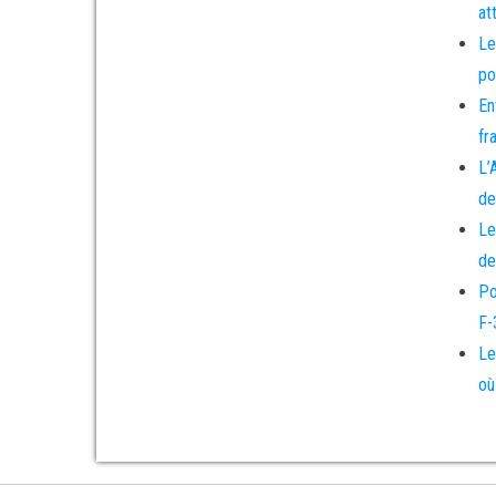
at
Le
po
En
fr
L’
de
Le
de
Po
F-
Le
où