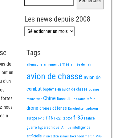
Rechercher
Les news depuis 2008
Les news depuis 2008
sse
Tags
ons de
allemagne
armement
armée
armée de l'air
i ont un
avion de chasse
avion de
u d’un
combat
mes
baptême en avion de chasse
boeing
Chine
 fortes
Dassault
Dassault Rafale
bombardier
ez-nous
drone
défense
drones
Eurofighter typhoon
es à
f-35
f-16
F-22 Raptor
France
europe
F-15
guerre
hypersonique
IA
Inde
intelligence
artificielle
israel
lockheed martin
interception
MiG-