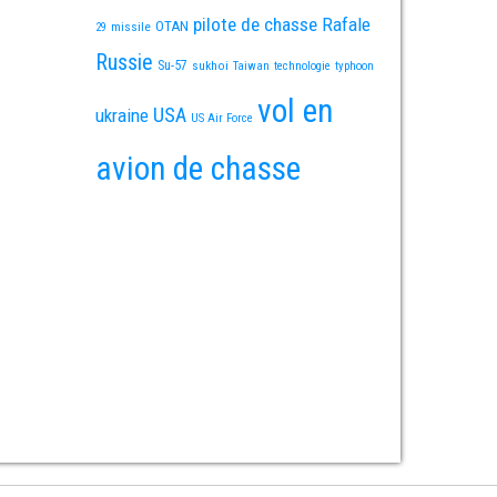
pilote de chasse
Rafale
OTAN
missile
29
Russie
Su-57
sukhoi
Taiwan
technologie
typhoon
vol en
USA
ukraine
US Air Force
avion de chasse