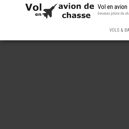
Vol en avion
Devenez pilote de ch
VOLS & B