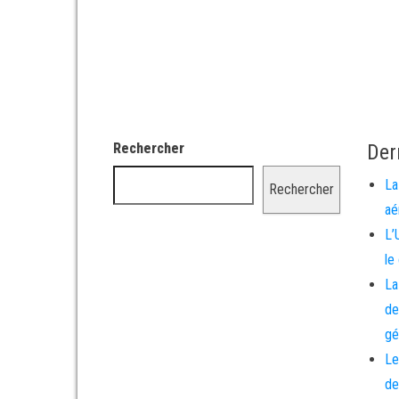
Rechercher
Der
La
Rechercher
aé
L’
le
La
de
gé
Le
de