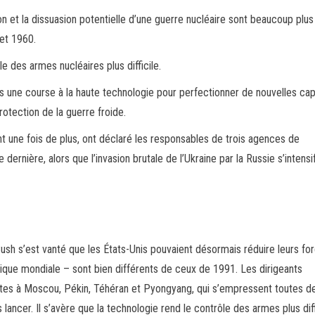
ion et la dissuasion potentielle d’une guerre nucléaire sont beaucoup plus
 et 1960.
e des armes nucléaires plus difficile.
ns une course à la haute technologie pour perfectionner de nouvelles ca
otection de la guerre froide.
 une fois de plus, ont déclaré les responsables de trois agences de
ernière, alors que l’invasion brutale de l’Ukraine par la Russie s’intensif
 Bush s’est vanté que les États-Unis pouvaient désormais réduire leurs fo
litique mondiale – sont bien différents de ceux de 1991. Les dirigeants
tes à Moscou, Pékin, Téhéran et Pyongyang, qui s’empressent toutes d
ncer. Il s’avère que la technologie rend le contrôle des armes plus diff