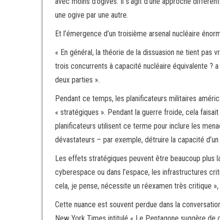
avec moins d’ogives. Il s’agit d’une approche différent
une ogive par une autre.
Et l’émergence d’un troisième arsenal nucléaire énor
« En général, la théorie de la dissuasion ne tient pas
trois concurrents à capacité nucléaire équivalente ? a
deux parties ».
Pendant ce temps, les planificateurs militaires améric
« stratégiques ». Pendant la guerre froide, cela faisai
planificateurs utilisent ce terme pour inclure les men
dévastateurs – par exemple, détruire la capacité d’un
Les effets stratégiques peuvent être beaucoup plus lar
cyberespace ou dans l’espace, les infrastructures criti
cela, je pense, nécessite un réexamen très critique »,
Cette nuance est souvent perdue dans la conversation 
New York Times intitulé « Le Pentagone suggère de c