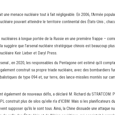
it une menace nucléaire tout à fait négligeable. En 2006, l’Armée popula
ucléaire pouvant atteindre le territoire continental des États-Unis ; chac
es nucléaires à longue portée de la Russie en une première frappe – co
cela suggère que l’arsenal nucléaire stratégique chinois est beaucoup plus
 nucléaire Keir Lieber et Daryl Press.
senal ; en 2020, les responsables du Pentagone ont estimé qu’il compta
 également construit sa propre triade nucléaire, avec des bombardiers fur
 balistiques de type 094 et, sur terre, des lance-missiles montés sur ca
ent également de nouveaux défis, a déclaré M. Richard du STRATCOM. P
 construit plus de silos qu’elle n’a d’ICBM. Mais si les planificateurs d
vent supposer qu’ils le sont tous. Ainsi, la Chine dissuade une attaque nu