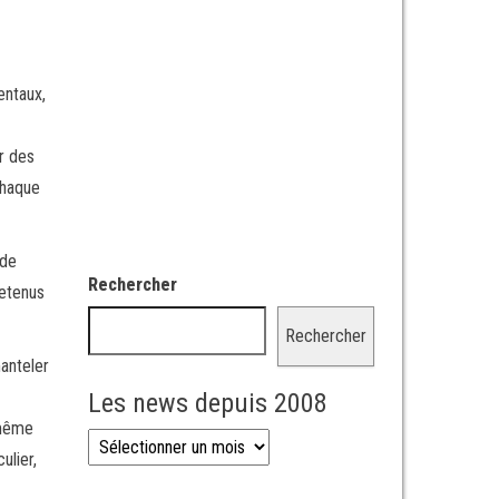
entaux,
r des
chaque
 de
Rechercher
retenus
Rechercher
manteler
Les news depuis 2008
 même
Les news depuis 2008
ulier,