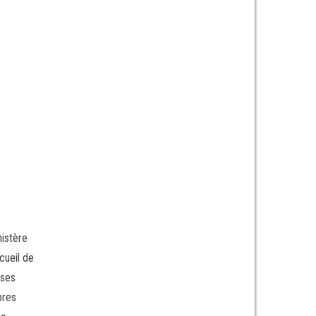
nistère
cueil de
nses
pres