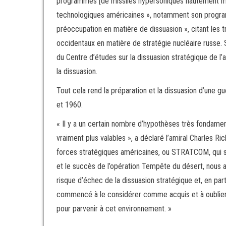
programmes [de missiles hypersoniques hautement man
technologiques américaines », notamment son progra
préoccupation en matière de dissuasion », citant les t
occidentaux en matière de stratégie nucléaire russe. 
du Centre d’études sur la dissuasion stratégique de l’
la dissuasion.
Tout cela rend la préparation et la dissuasion d’une g
et 1960.
« Il y a un certain nombre d’hypothèses très fondamen
vraiment plus valables », a déclaré l’amiral Charles R
forces stratégiques américaines, ou STRATCOM, qui sup
et le succès de l’opération Tempête du désert, nous av
risque d’échec de la dissuasion stratégique et, en parti
commencé à le considérer comme acquis et à oublier t
pour parvenir à cet environnement. »