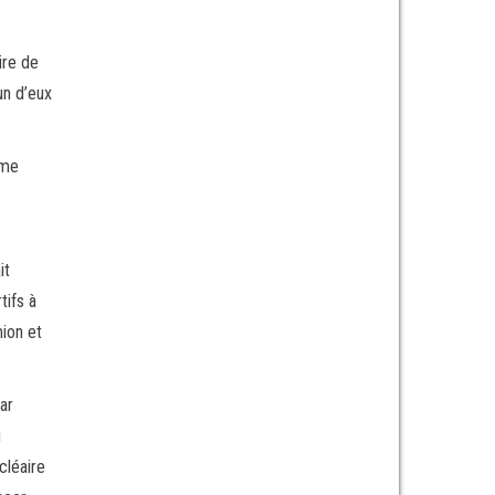
ire de
un d’eux
mme
it
tifs à
mion et
ar
u
cléaire