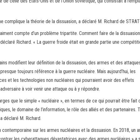
e de celle des États-Unis et de l’Union soviétique, qui consistait à rempl
me complique la théorie de la dissuasion, a déclaré M. Richard de STRA
 vraiment compte d’un problème tripartite. Comment faire de la dissuasio
 déclaré Richard. « La guerre froide était en grande partie une compétiti
ains modifient leur définition de la dissuasion, des armes et des attaque
t presque toujours référence à la guerre nucléaire. Mais aujourd’hui, les
aces et les technologies non nucléaires qui pourraient avoir des effets
 adversaire à voir venir une attaque ou à y répondre.
ges que le simple « nucléaire », en termes de ce qui pourrait être fait 
ques, le domaine de l’information, le rôle des alliés et des partenaires. 
 a déclaré M. Richard.
contemporaine sur les armes nucléaires et la dissuasion. En 2018, un ar
ontrer les cyberattaques dévastatrices avec des armes nucléaires » a 