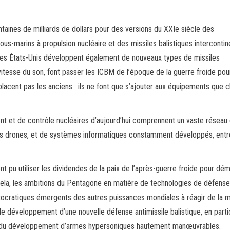
ntaines de milliards de dollars pour des versions du XXIe siècle des
ous-marins à propulsion nucléaire et des missiles balistiques intercontin
 les États-Unis développent également de nouveaux types de missiles
vitesse du son, font passer les ICBM de l’époque de la guerre froide pou
lacent pas les anciens : ils ne font que s’ajouter aux équipements que 
 et de contrôle nucléaires d’aujourd’hui comprennent un vaste réseau
des drones, et de systèmes informatiques constamment développés, ent
nt pu utiliser les dividendes de la paix de l’après-guerre froide pour dé
 cela, les ambitions du Pentagone en matière de technologies de défense
autocratiques émergents des autres puissances mondiales à réagir de la
e développement d’une nouvelle défense antimissile balistique, en partic
 voie du développement d’armes hypersoniques hautement manœuvrables.