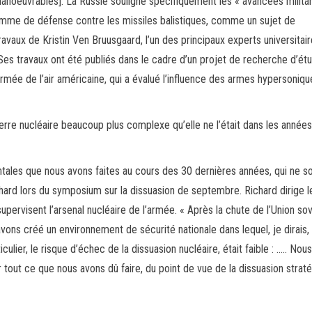
oeuvrables]. La Russie souligne spécifiquement les « avancées milita
mme de défense contre les missiles balistiques, comme un sujet de
ravaux de Kristin Ven Bruusgaard, l’un des principaux experts universitai
Ses travaux ont été publiés dans le cadre d’un projet de recherche d’étu
armée de l’air américaine, qui a évalué l’influence des armes hypersoniqu
uerre nucléaire beaucoup plus complexe qu’elle ne l’était dans les année
tales que nous avons faites au cours des 30 dernières années, qui ne s
ichard lors du symposium sur la dissuasion de septembre. Richard dirige l
ervisent l’arsenal nucléaire de l’armée. « Après la chute de l’Union sov
ons créé un environnement de sécurité nationale dans lequel, je dirais, 
culier, le risque d’échec de la dissuasion nucléaire, était faible : ….. Nou
out ce que nous avons dû faire, du point de vue de la dissuasion straté