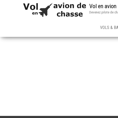
Vol en avion
Devenez pilote de ch
VOLS & B