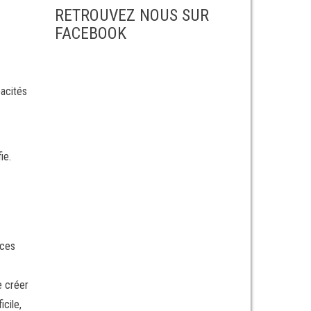
RETROUVEZ NOUS SUR
FACEBOOK
pacités
ie.
rces
e créer
icile,