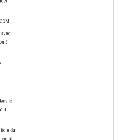
acer
TCOM.
n avec
on à
s
dans le
Tout
ticle du
suscité