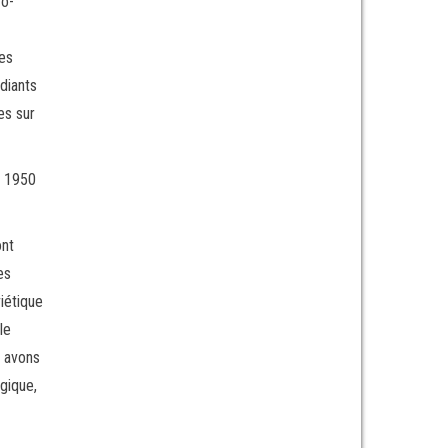
ro-
res
diants
es sur
s 1950
ont
es
iétique
le
s avons
gique,