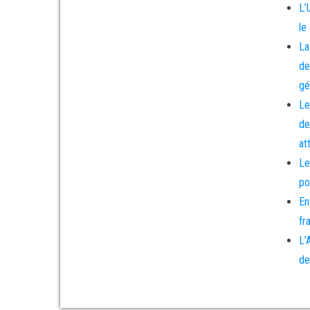
L’
le
La
de
gé
Le
de
at
Le
po
En
fr
L’
de