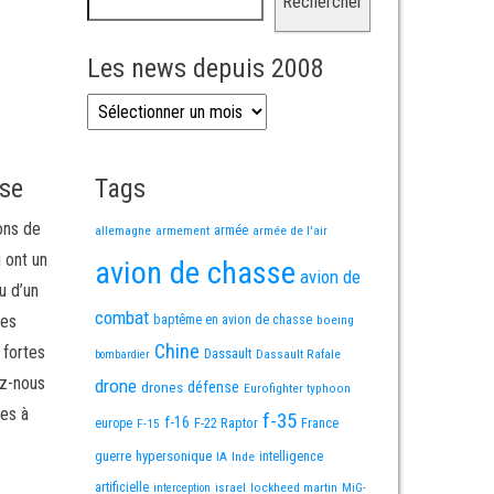
Rechercher
Les news depuis 2008
Les news depuis 2008
sse
Tags
ons de
allemagne
armement
armée
armée de l'air
i ont un
avion de chasse
avion de
u d’un
combat
mes
baptême en avion de chasse
boeing
Chine
 fortes
Dassault
Dassault Rafale
bombardier
ez-nous
drone
défense
drones
Eurofighter typhoon
es à
f-35
f-16
F-22 Raptor
France
europe
F-15
guerre
hypersonique
IA
Inde
intelligence
artificielle
israel
lockheed martin
interception
MiG-