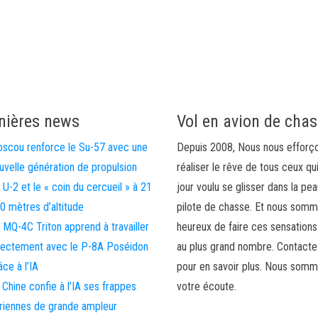
nières news
Vol en avion de cha
scou renforce le Su-57 avec une
Depuis 2008, Nous nous efforç
uvelle génération de propulsion
réaliser le rêve de tous ceux qu
 U-2 et le « coin du cercueil » à 21
jour voulu se glisser dans la pea
0 mètres d’altitude
pilote de chasse. Et nous som
 MQ-4C Triton apprend à travailler
heureux de faire ces sensations
rectement avec le P-8A Poséidon
au plus grand nombre. Contact
âce à l’IA
pour en savoir plus. Nous somm
 Chine confie à l’IA ses frappes
votre écoute.
riennes de grande ampleur