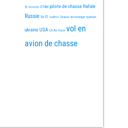
pilote de chasse
Rafale
OTAN
missile
29
Russie
Su-57
sukhoi
Taiwan
technologie
typhoon
vol en
USA
ukraine
US Air Force
avion de chasse