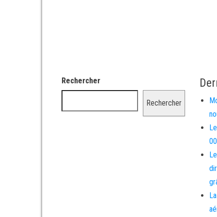
Rechercher
Der
Mo
Rechercher
no
Le
00
Le
di
gr
La
aé