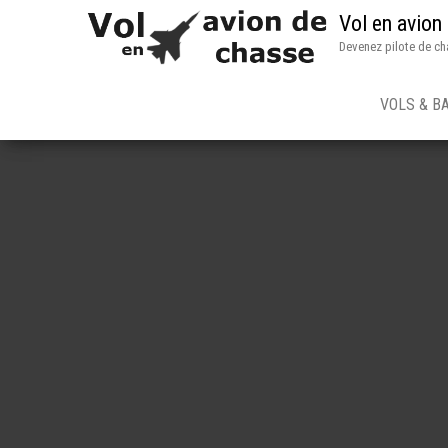
Vol en avion
Devenez pilote de ch
VOLS & B