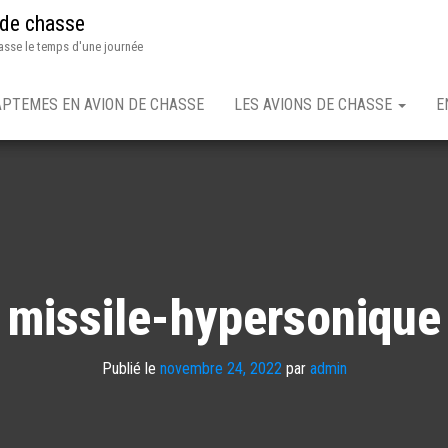
 de chasse
asse le temps d'une journée
APTEMES EN AVION DE CHASSE
LES AVIONS DE CHASSE
E
missile-hypersonique
Publié le
novembre 24, 2022
par
admin