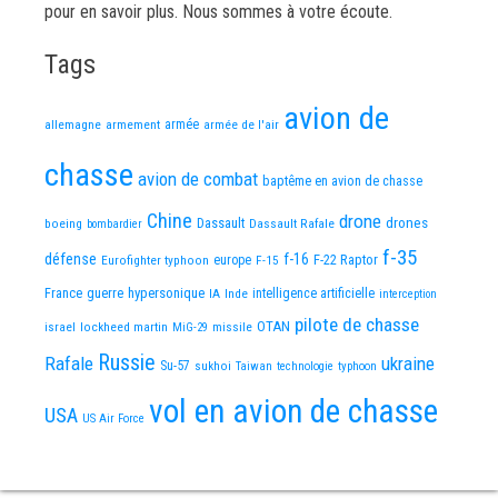
pour en savoir plus. Nous sommes à votre écoute.
Tags
avion de
allemagne
armement
armée
armée de l'air
chasse
avion de combat
baptême en avion de chasse
Chine
drone
Dassault
drones
boeing
Dassault Rafale
bombardier
f-35
défense
f-16
F-22 Raptor
Eurofighter typhoon
europe
F-15
France
guerre
hypersonique
IA
Inde
intelligence artificielle
interception
pilote de chasse
OTAN
israel
lockheed martin
missile
MiG-29
Russie
Rafale
ukraine
Su-57
sukhoi
Taiwan
technologie
typhoon
vol en avion de chasse
USA
US Air Force