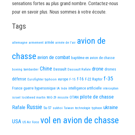
sensations fortes au plus grand nombre. Contactez-nous
pour en savoir plus. Nous sommes à votre écoute.
Tags
avion de
allemagne
armement
armée
armée de l'air
chasse
avion de combat
baptême en avion de chasse
Chine
drone
Dassault
drones
boeing
Dassault Rafale
bombardier
f-35
défense
f-16
F-22 Raptor
Eurofighter typhoon
europe
F-15
France
guerre
hypersonique
IA
Inde
intelligence artificielle
interception
pilote de chasse
OTAN
israel
lockheed martin
missile
MiG-29
Russie
Rafale
ukraine
Su-57
sukhoi
Taiwan
technologie
typhoon
vol en avion de chasse
USA
US Air Force