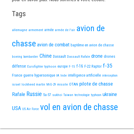
Tags
avion de
allemagne
armement
armée
armée de l'air
chasse
avion de combat
baptême en avion de chasse
Chine
drone
Dassault
drones
boeing
Dassault Rafale
bombardier
f-35
défense
f-16
F-22 Raptor
Eurofighter typhoon
europe
F-15
France
guerre
hypersonique
IA
Inde
intelligence artificielle
interception
pilote de chasse
OTAN
israel
lockheed martin
missile
MiG-29
Russie
Rafale
ukraine
Su-57
sukhoi
Taiwan
technologie
typhoon
vol en avion de chasse
USA
US Air Force