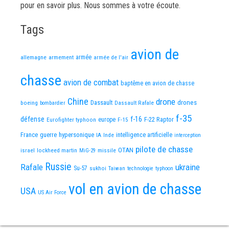
pour en savoir plus. Nous sommes à votre écoute.
Tags
avion de
allemagne
armement
armée
armée de l'air
chasse
avion de combat
baptême en avion de chasse
Chine
drone
Dassault
drones
boeing
Dassault Rafale
bombardier
f-35
défense
f-16
F-22 Raptor
Eurofighter typhoon
europe
F-15
France
guerre
hypersonique
IA
Inde
intelligence artificielle
interception
pilote de chasse
OTAN
israel
lockheed martin
missile
MiG-29
Russie
Rafale
ukraine
Su-57
sukhoi
Taiwan
technologie
typhoon
vol en avion de chasse
USA
US Air Force