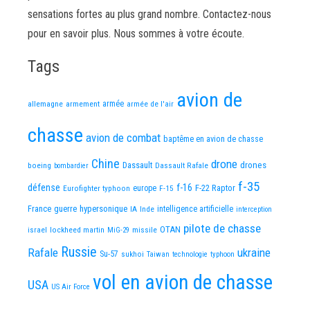
sensations fortes au plus grand nombre. Contactez-nous
pour en savoir plus. Nous sommes à votre écoute.
Tags
avion de
allemagne
armement
armée
armée de l'air
chasse
avion de combat
baptême en avion de chasse
Chine
drone
Dassault
drones
boeing
Dassault Rafale
bombardier
f-35
défense
f-16
F-22 Raptor
Eurofighter typhoon
europe
F-15
France
guerre
hypersonique
IA
Inde
intelligence artificielle
interception
pilote de chasse
OTAN
israel
lockheed martin
missile
MiG-29
Russie
Rafale
ukraine
Su-57
sukhoi
Taiwan
technologie
typhoon
vol en avion de chasse
USA
US Air Force