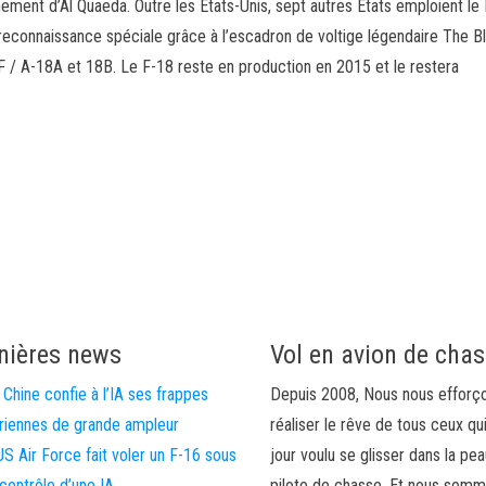
ement d’Al Quaeda. Outre les États-Unis, sept autres États emploient le 
 reconnaissance spéciale grâce à l’escadron de voltige légendaire The B
F / A-18A et 18B. Le F-18 reste en production en 2015 et le restera
nières news
Vol en avion de cha
 Chine confie à l’IA ses frappes
Depuis 2008, Nous nous efforç
riennes de grande ampleur
réaliser le rêve de tous ceux qu
US Air Force fait voler un F-16 sous
jour voulu se glisser dans la pea
 contrôle d’une IA
pilote de chasse. Et nous som