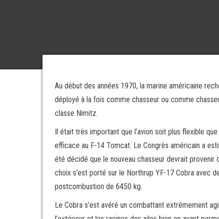
Au début des années 1970, la marine américaine reche
déployé à la fois comme chasseur ou comme chasseur-
classe Nimitz.
Il était très important que l’avion soit plus flexible qu
efficace au F-14 Tomcat. Le Congrès américain a estim
été décidé que le nouveau chasseur devrait provenir 
choix s’est porté sur le Northrup YF-17 Cobra avec 
postcombustion de 6450 kg.
Le Cobra s’est avéré un combattant extrêmement agile
l’extérieur et les racines des ailes bien en avant pe