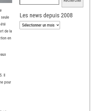
Rechercher
le
Les news depuis 2008
 seule
Les news depuis 2008
 été
rt de la
ction en
eaux
. Il
che pour