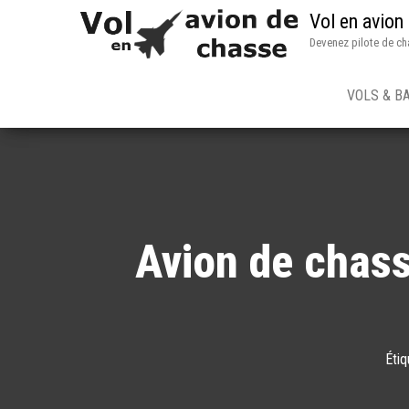
Vol en avion
Devenez pilote de ch
VOLS & B
Avion de chas
Étiq