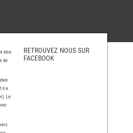
RETROUVEZ NOUS SUR
t être
FACEBOOK
s de
utien
 il a
r). Le
avec
vers
ence