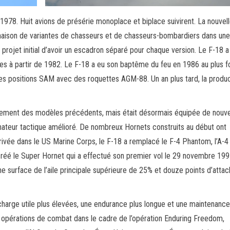
978. Huit avions de présérie monoplace et biplace suivirent. La nouvel
aison de variantes de chasseurs et de chasseurs-bombardiers dans une
projet initial d’avoir un escadron séparé pour chaque version. Le F-18 a
nes à partir de 1982. Le F-18 a eu son baptême du feu en 1986 au plus fo
les positions SAM avec des roquettes AGM-88. Un an plus tard, la produ
égèrement des modèles précédents, mais était désormais équipée de nouv
inateur tactique amélioré. De nombreux Hornets construits au début ont
vée dans le US Marine Corps, le F-18 a remplacé le F-4 Phantom, l’A-4
 créé le Super Hornet qui a effectué son premier vol le 29 novembre 1995
surface de l’aile principale supérieure de 25% et douze points d’atta
harge utile plus élevées, une endurance plus longue et une maintenance
 opérations de combat dans le cadre de l’opération Enduring Freedom,