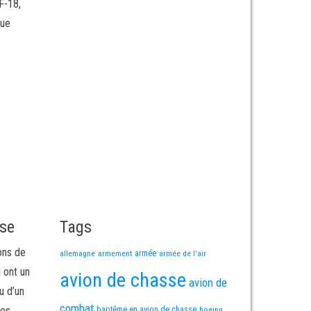
F-18,
lue
sse
Tags
ons de
allemagne
armement
armée
armée de l'air
i ont un
avion de chasse
avion de
u d’un
combat
mes
baptême en avion de chasse
boeing