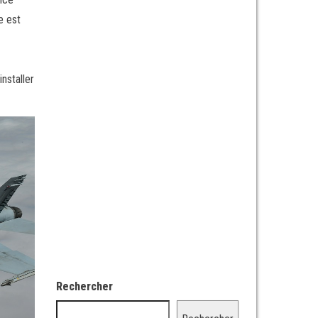
e est
nstaller
Rechercher