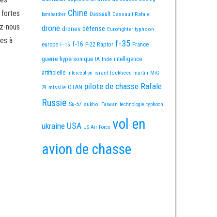
Chine
 fortes
Dassault
Dassault Rafale
bombardier
ez-nous
drone
défense
drones
Eurofighter typhoon
es à
f-35
f-16
F-22 Raptor
France
europe
F-15
guerre
hypersonique
IA
Inde
intelligence
artificielle
israel
lockheed martin
interception
MiG-
pilote de chasse
Rafale
OTAN
missile
29
Russie
Su-57
sukhoi
Taiwan
technologie
typhoon
vol en
USA
ukraine
US Air Force
avion de chasse