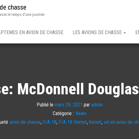
 de chasse
asse le temps d'une journée
APTEMES EN AVION DE CHASSE
LES AVIONS DE CHASSE
E
se: McDonnell Douglas
Publié le
mars 29, 2021
par
admin
Catégorie :
News
ueté
avion de chasse
,
F/A-18
,
F/A-18 Hornet
,
hornet
,
vol en avion de c