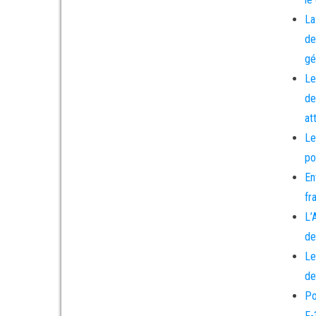
La
de
gé
Le
de
at
Le
po
En
fr
L’
de
Le
de
Po
F-