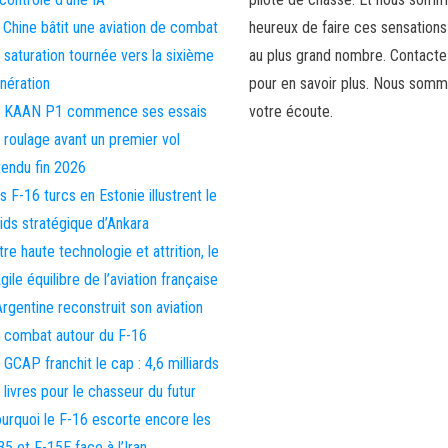
 Chine bâtit une aviation de combat
heureux de faire ces sensations
 saturation tournée vers la sixième
au plus grand nombre. Contact
nération
pour en savoir plus. Nous somm
 KAAN P1 commence ses essais
votre écoute.
 roulage avant un premier vol
tendu fin 2026
s F-16 turcs en Estonie illustrent le
ids stratégique d’Ankara
tre haute technologie et attrition, le
agile équilibre de l’aviation française
Argentine reconstruit son aviation
 combat autour du F-16
 GCAP franchit le cap : 4,6 milliards
 livres pour le chasseur du futur
urquoi le F-16 escorte encore les
35 et F-15E face à l’Iran