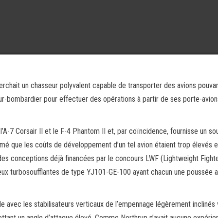
rchait un chasseur polyvalent capable de transporter des avions pouvan
bombardier pour effectuer des opérations à partir de ses porte-avion
e l’A-7 Corsair II et le F-4 Phantom II et, par coïncidence, fournisse un so
é que les coûts de développement d’un tel avion étaient trop élevés et
des conceptions déjà financées par le concours LWF (Lightweight Fighte
deux turbosoufflantes de type YJ101-GE-100 ayant chacun une poussée 
 avec les stabilisateurs verticaux de l’empennage légèrement inclinés 
rmettant un angle d’attaque élevé. Comme Northrup n’avait aucune expéri