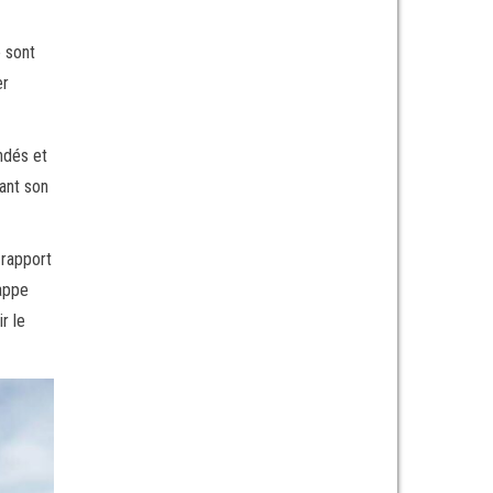
e sont
er
ndés et
rant son
 rapport
rappe
r le