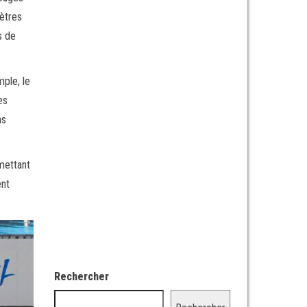
ètres
s de
ple, le
es
ns
mettant
ent
Rechercher