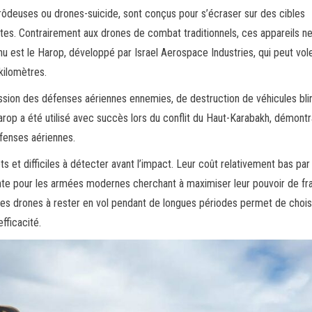
ôdeuses ou drones-suicide, sont conçus pour s’écraser sur des cibles
tes. Contrairement aux drones de combat traditionnels, ces appareils n
 est le Harop, développé par Israel Aerospace Industries, qui peut vol
kilomètres.
ssion des défenses aériennes ennemies, de destruction de véhicules bli
 Harop a été utilisé avec succès lors du conflit du Haut-Karabakh, démont
fenses aériennes.
s et difficiles à détecter avant l’impact. Leur coût relativement bas par
yante pour les armées modernes cherchant à maximiser leur pouvoir de f
 ces drones à rester en vol pendant de longues périodes permet de choisi
fficacité.