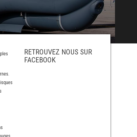
RETROUVEZ NOUS SUR
mples
FACEBOOK
rnes.
risques
s
ns
rouges