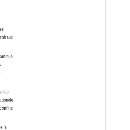
t
tes
atéraux
ontinue.
s
a
elles
ationale
conflits
e la