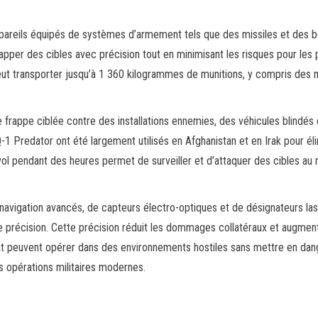
pareils équipés de systèmes d’armement tels que des missiles et des
rapper des cibles avec précision tout en minimisant les risques pour les 
eut transporter jusqu’à 1 360 kilogrammes de munitions, y compris des m
 frappe ciblée contre des installations ennemies, des véhicules blindés
 Predator ont été largement utilisés en Afghanistan et en Irak pour él
 vol pendant des heures permet de surveiller et d’attaquer des cibles a
vigation avancés, de capteurs électro-optiques et de désignateurs las
e précision. Cette précision réduit les dommages collatéraux et augmen
bat peuvent opérer dans des environnements hostiles sans mettre en da
es opérations militaires modernes.