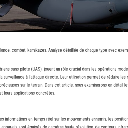
illance, combat, kamikazes. Analyse détaillée de chaque type avec exe
iens sans pilote (UAS), jouent un rôle crucial dans les opérations mode
a surveillance à l’attaque directe. Leur utilisation permet de réduire les 
précieuses sur le terrain. Dans cet article, nous examinerons en détail le
et leurs applications concrètes.
des informations en temps réel sur les mouvements ennemis, les positio
s appareils sont équipés de caméras haute résolution, de capteurs infra