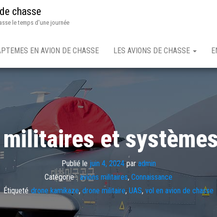
 de chasse
asse le temps d'une journée
APTEMES EN AVION DE CHASSE
LES AVIONS DE CHASSE
E
militaires et systèmes
Publié le
juin 4, 2024
par
admin
Catégorie :
avions militaires
,
Connaissance
Étiqueté
drone kamikaze
,
drone militaire
,
UAS
,
vol en avion de chasse