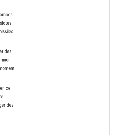
 bombes
pilotes
issiles
 et des
iminer
u moment
er, ce
te
nger des