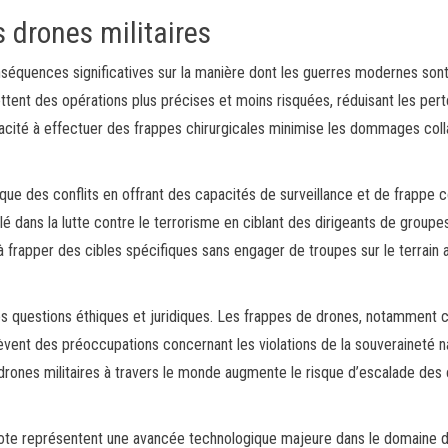
drones militaires
conséquences significatives sur la manière dont les guerres modernes son
tent des opérations plus précises et moins risquées, réduisant les per
acité à effectuer des frappes chirurgicales minimise les dommages coll
que des conflits en offrant des capacités de surveillance et de frappe c
é dans la lutte contre le terrorisme en ciblant des dirigeants de groupe
à frapper des cibles spécifiques sans engager de troupes sur le terrain 
es questions éthiques et juridiques. Les frappes de drones, notamment c
vent des préoccupations concernant les violations de la souveraineté n
s drones militaires à travers le monde augmente le risque d’escalade des 
ilote représentent une avancée technologique majeure dans le domaine d