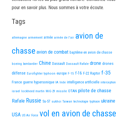
pour en savoir plus. Nous sommes à votre écoute.
Tags
avion de
allemagne
armement
armée
armée de l'air
chasse
avion de combat
baptême en avion de chasse
Chine
drone
Dassault
drones
boeing
Dassault Rafale
bombardier
f-35
défense
f-16
F-22 Raptor
Eurofighter typhoon
europe
F-15
France
guerre
hypersonique
IA
Inde
intelligence artificielle
interception
pilote de chasse
OTAN
israel
lockheed martin
missile
MiG-29
Russie
Rafale
ukraine
Su-57
sukhoi
Taiwan
technologie
typhoon
vol en avion de chasse
USA
US Air Force