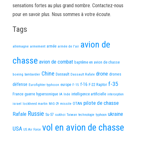
sensations fortes au plus grand nombre. Contactez-nous
pour en savoir plus. Nous sommes à votre écoute.
Tags
avion de
allemagne
armement
armée
armée de l'air
chasse
avion de combat
baptême en avion de chasse
Chine
drone
Dassault
drones
boeing
Dassault Rafale
bombardier
f-35
défense
f-16
F-22 Raptor
Eurofighter typhoon
europe
F-15
France
guerre
hypersonique
IA
Inde
intelligence artificielle
interception
pilote de chasse
OTAN
israel
lockheed martin
missile
MiG-29
Russie
Rafale
ukraine
Su-57
sukhoi
Taiwan
technologie
typhoon
vol en avion de chasse
USA
US Air Force