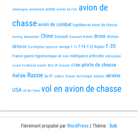
avion de
allemagne
armement
armée
armée de l'air
chasse
avion de combat
baptême en avion de chasse
Chine
drone
Dassault
drones
boeing
Dassault Rafale
bombardier
f-35
défense
f-16
F-22 Raptor
Eurofighter typhoon
europe
F-15
France
guerre
hypersonique
IA
Inde
intelligence artificielle
interception
pilote de chasse
OTAN
israel
lockheed martin
missile
MiG-29
Russie
Rafale
ukraine
Su-57
sukhoi
Taiwan
technologie
typhoon
vol en avion de chasse
USA
US Air Force
Fièrement propulsé par
WordPress
|
Thème :
Bulk