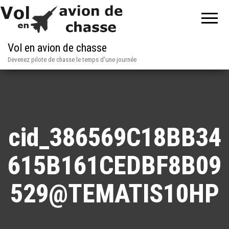
Vol en avion de chasse
Devenez pilote de chasse le temps d'une journée
cid_386569C18BB34
615B161CEDBF8B09
529@TEMATIS10HP