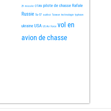
pilote de chasse
Rafale
OTAN
missile
29
Russie
Su-57
sukhoi
Taiwan
technologie
typhoon
vol en
USA
ukraine
US Air Force
avion de chasse