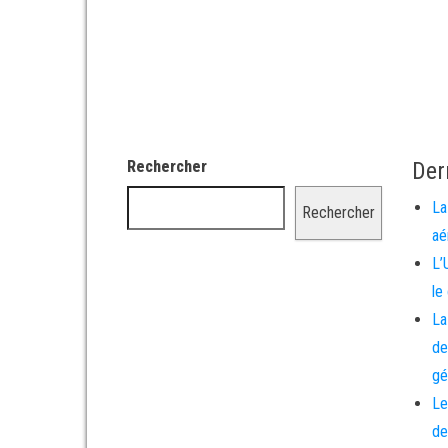
Rechercher
Der
La
Rechercher
aé
L’
le
La
de
gé
Le
de