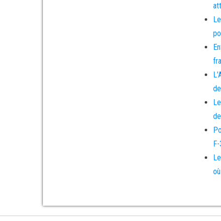
at
Le
po
En
fr
L’
de
Le
de
Po
F-
Le
où