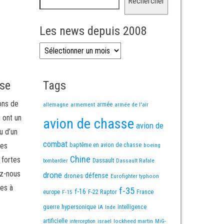
Rechercher
Les news depuis 2008
Les news depuis 2008
sse
Tags
ons de
allemagne
armement
armée
armée de l'air
i ont un
avion de chasse
avion de
u d’un
combat
mes
baptême en avion de chasse
boeing
Chine
 fortes
Dassault
Dassault Rafale
bombardier
ez-nous
drone
défense
drones
Eurofighter typhoon
es à
f-35
f-16
F-22 Raptor
France
europe
F-15
guerre
hypersonique
IA
Inde
intelligence
artificielle
israel
lockheed martin
interception
MiG-