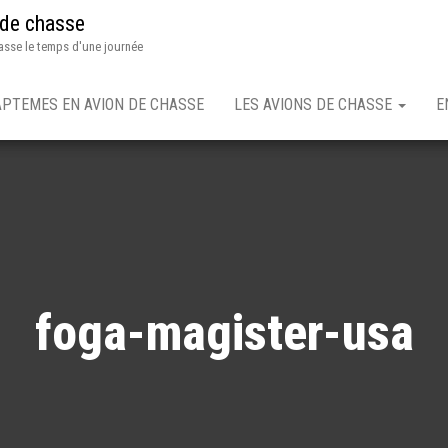
 de chasse
asse le temps d'une journée
APTEMES EN AVION DE CHASSE
LES AVIONS DE CHASSE
E
foga-magister-usa