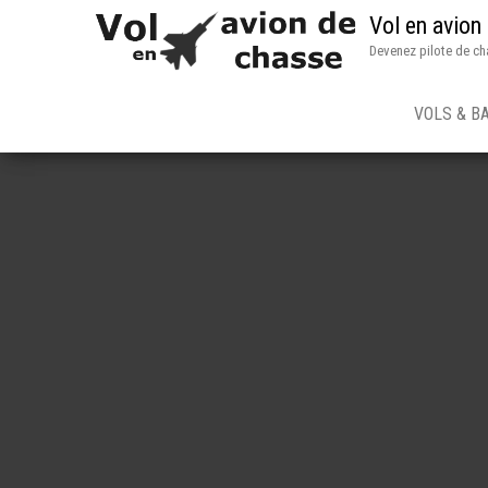
Vol en avion
Devenez pilote de ch
VOLS & B