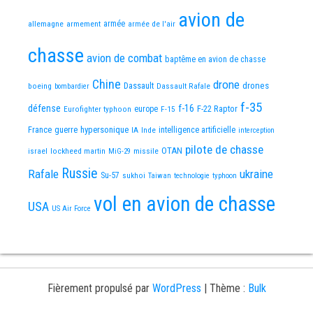
avion de
allemagne
armement
armée
armée de l'air
chasse
avion de combat
baptême en avion de chasse
Chine
drone
Dassault
drones
boeing
Dassault Rafale
bombardier
f-35
défense
f-16
F-22 Raptor
Eurofighter typhoon
europe
F-15
France
guerre
hypersonique
IA
Inde
intelligence artificielle
interception
pilote de chasse
OTAN
israel
lockheed martin
missile
MiG-29
Russie
Rafale
ukraine
Su-57
sukhoi
Taiwan
technologie
typhoon
vol en avion de chasse
USA
US Air Force
Fièrement propulsé par
WordPress
|
Thème :
Bulk