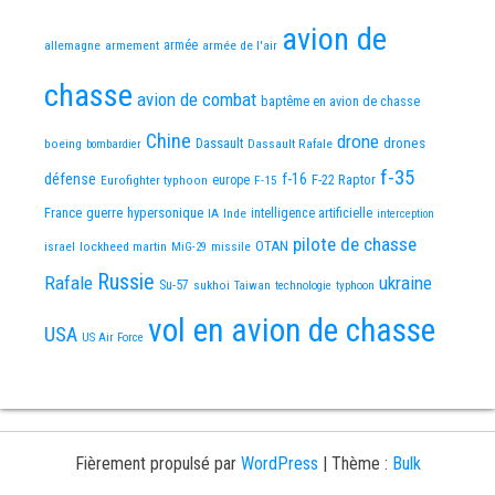
avion de
allemagne
armement
armée
armée de l'air
chasse
avion de combat
baptême en avion de chasse
Chine
drone
Dassault
drones
boeing
Dassault Rafale
bombardier
f-35
défense
f-16
F-22 Raptor
Eurofighter typhoon
europe
F-15
France
guerre
hypersonique
IA
Inde
intelligence artificielle
interception
pilote de chasse
OTAN
israel
lockheed martin
missile
MiG-29
Russie
Rafale
ukraine
Su-57
sukhoi
Taiwan
technologie
typhoon
vol en avion de chasse
USA
US Air Force
Fièrement propulsé par
WordPress
|
Thème :
Bulk