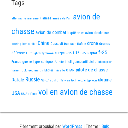
Tags
avion de
allemagne
armement
armée
armée de l'air
chasse
avion de combat
baptême en avion de chasse
Chine
drone
Dassault
drones
boeing
Dassault Rafale
bombardier
f-35
défense
f-16
F-22 Raptor
Eurofighter typhoon
europe
F-15
France
guerre
hypersonique
IA
Inde
intelligence artificielle
interception
pilote de chasse
OTAN
israel
lockheed martin
missile
MiG-29
Russie
Rafale
ukraine
Su-57
sukhoi
Taiwan
technologie
typhoon
vol en avion de chasse
USA
US Air Force
Fièrement propulsé par
WordPress
|
Thème :
Bulk