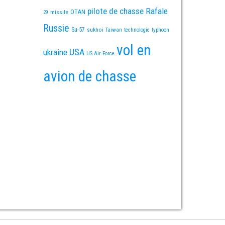
pilote de chasse
Rafale
OTAN
missile
29
Russie
Su-57
sukhoi
Taiwan
technologie
typhoon
vol en
USA
ukraine
US Air Force
avion de chasse