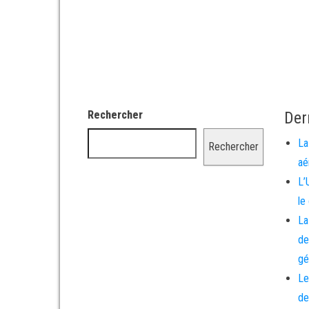
Rechercher
Der
La
Rechercher
aé
L’
le
La
de
gé
Le
de