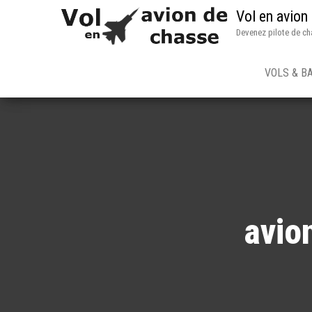
Vol en avion
Devenez pilote de ch
VOLS & B
avio