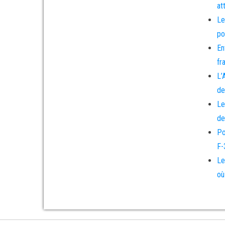
at
Le
po
En
fr
L’
de
Le
de
Po
F-
Le
où