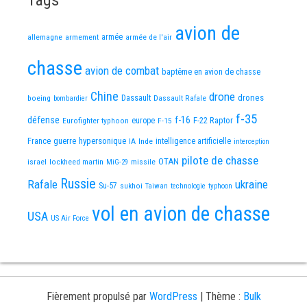
Tags
avion de
allemagne
armement
armée
armée de l'air
chasse
avion de combat
baptême en avion de chasse
Chine
drone
Dassault
drones
boeing
Dassault Rafale
bombardier
f-35
défense
f-16
F-22 Raptor
Eurofighter typhoon
europe
F-15
France
guerre
hypersonique
IA
Inde
intelligence artificielle
interception
pilote de chasse
OTAN
israel
lockheed martin
missile
MiG-29
Russie
Rafale
ukraine
Su-57
sukhoi
Taiwan
technologie
typhoon
vol en avion de chasse
USA
US Air Force
Fièrement propulsé par
WordPress
|
Thème :
Bulk