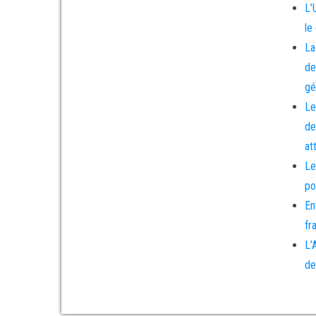
L’
le
La
de
gé
Le
de
at
Le
po
En
fr
L’
de