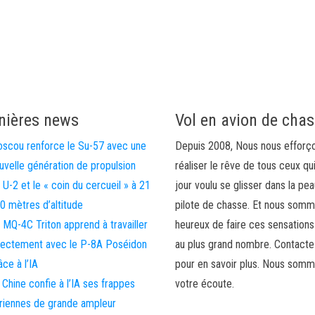
nières news
Vol en avion de cha
scou renforce le Su-57 avec une
Depuis 2008, Nous nous efforç
uvelle génération de propulsion
réaliser le rêve de tous ceux qu
 U-2 et le « coin du cercueil » à 21
jour voulu se glisser dans la pea
0 mètres d’altitude
pilote de chasse. Et nous som
 MQ-4C Triton apprend à travailler
heureux de faire ces sensations
rectement avec le P-8A Poséidon
au plus grand nombre. Contact
âce à l’IA
pour en savoir plus. Nous somm
 Chine confie à l’IA ses frappes
votre écoute.
riennes de grande ampleur