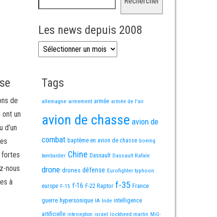
Rechercher
Les news depuis 2008
Les news depuis 2008
sse
Tags
ons de
allemagne
armement
armée
armée de l'air
i ont un
avion de chasse
avion de
u d’un
combat
mes
baptême en avion de chasse
boeing
Chine
 fortes
Dassault
Dassault Rafale
bombardier
ez-nous
drone
défense
drones
Eurofighter typhoon
es à
f-35
f-16
F-22 Raptor
France
europe
F-15
guerre
hypersonique
IA
Inde
intelligence
artificielle
israel
lockheed martin
interception
MiG-