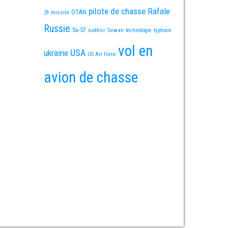
pilote de chasse
Rafale
OTAN
missile
29
Russie
Su-57
sukhoi
Taiwan
technologie
typhoon
vol en
USA
ukraine
US Air Force
avion de chasse