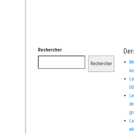
Rechercher
Der
Mo
Rechercher
no
Le
00
Le
di
gr
La
aé