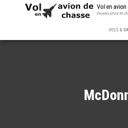
Vol en avion
Devenez pilote de ch
VOLS & B
McDonn