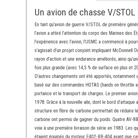
Un avion de chasse V/STOL
En tant qu’avion de guerre V/STOL de première générat
l’avion a attiré l’attention du corps des Marines des 
l’expérience avec l’avion, l’USMC a commencé à pours
s’agissait d’un projet conjoint impliquant McDonnell Do
rayon d’action et une endurance améliorés, ainsi qu’un
fois plus grande (avec 14,5 % de surface en plus et 2
D’autres changements ont été apportés, notamment une
basé sur des commandes HOTAS (hands on throttle and 
portance et le transport de charges. Le premier avion 
1978. Grâce à la nouvelle aile, dont le bord d’attaque 
structure en fibre de carbone permettait de réduire le
carbone ont permis de gagner du poids. Quatre AV-8B
voie à une première livraison de série en 1983. Les q
étaient équipés du moteur F402-RR-404 avant que cel