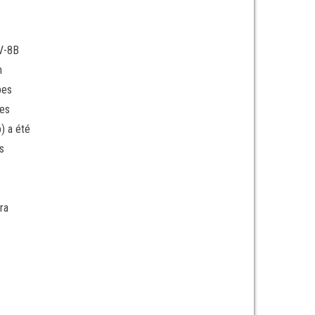
s
AV-8B
n
bes
ges
) a été
s
ra