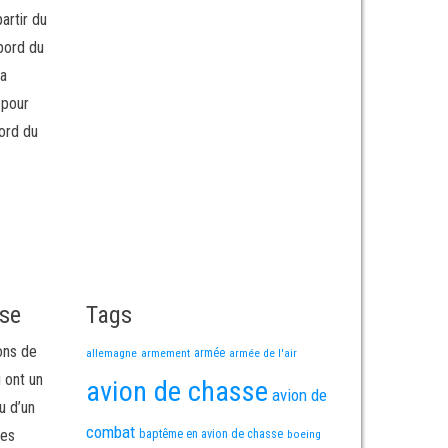
artir du
bord du
 a
 pour
bord du
sse
Tags
ons de
allemagne
armement
armée
armée de l'air
i ont un
avion de chasse
avion de
u d’un
combat
mes
baptême en avion de chasse
boeing