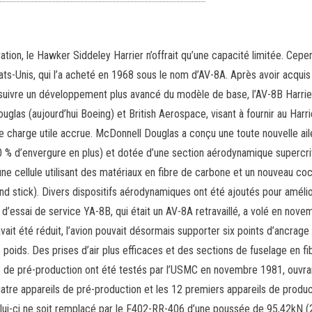
ion, le Hawker Siddeley Harrier n’offrait qu’une capacité limitée. Cepe
États-Unis, qui l’a acheté en 1968 sous le nom d’AV-8A. Après avoir acquis
uivre un développement plus avancé du modèle de base, l’AV-8B Harrier I
uglas (aujourd’hui Boeing) et British Aerospace, visant à fournir au Harri
e charge utile accrue. McDonnell Douglas a conçu une toute nouvelle aile
0 % d’envergure en plus) et dotée d’une section aérodynamique supercri
 cellule utilisant des matériaux en fibre de carbone et un nouveau coc
stick). Divers dispositifs aérodynamiques ont été ajoutés pour amélio
d’essai de service YA-8B, qui était un AV-8A retravaillé, a volé en nove
avait été réduit, l’avion pouvait désormais supporter six points d’ancrage
 poids. Des prises d’air plus efficaces et des sections de fuselage en fi
 de pré-production ont été testés par l’USMC en novembre 1981, ouvran
uatre appareils de pré-production et les 12 premiers appareils de produc
ui-ci ne soit remplacé par le F402-RR-406 d’une poussée de 95,42kN (