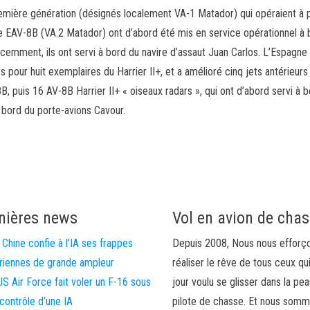
remière génération (désignés localement VA-1 Matador) qui opéraient à p
e EAV-8B (VA.2 Matador) ont d’abord été mis en service opérationnel à 
écemment, ils ont servi à bord du navire d’assaut Juan Carlos. L’Espagne
ur huit exemplaires du Harrier II+, et a amélioré cinq jets antérieurs
B, puis 16 AV-8B Harrier II+ « oiseaux radars », qui ont d’abord servi à 
 bord du porte-avions Cavour.
nières news
Vol en avion de cha
 Chine confie à l’IA ses frappes
Depuis 2008, Nous nous efforç
riennes de grande ampleur
réaliser le rêve de tous ceux qu
US Air Force fait voler un F-16 sous
jour voulu se glisser dans la pea
 contrôle d’une IA
pilote de chasse. Et nous som