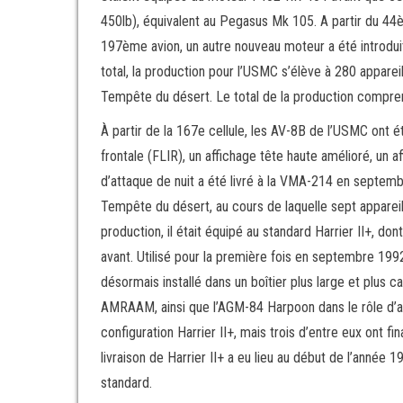
450lb), équivalent au Pegasus Mk 105. A partir du 44è
197ème avion, un autre nouveau moteur a été introdu
total, la production pour l’USMC s’élève à 280 apparei
Tempête du désert. Le total de la production compren
À partir de la 167e cellule, les AV-8B de l’USMC ont é
frontale (FLIR), un affichage tête haute amélioré, un 
d’attaque de nuit a été livré à la VMA-214 en septembr
Tempête du désert, au cours de laquelle sept apparei
production, il était équipé au standard Harrier II+, do
avant. Utilisé pour la première fois en septembre 1992
désormais installé dans un boîtier plus large et plus c
AMRAAM, ainsi que l’AGM-84 Harpoon dans le rôle d’an
configuration Harrier II+, mais trois d’entre eux ont fi
livraison de Harrier II+ a eu lieu au début de l’année
standard.