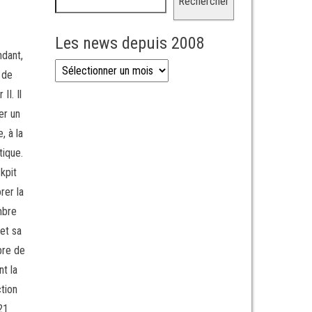
Rechercher
Les news depuis 2008
ndant,
Les news depuis 2008
 de
I. Il
er un
, à la
tique.
kpit
rer la
mbre
 et sa
bre de
t la
tion
21