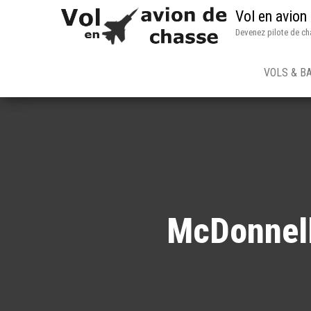
Vol en avion
Devenez pilote de ch
VOLS & B
McDonnell