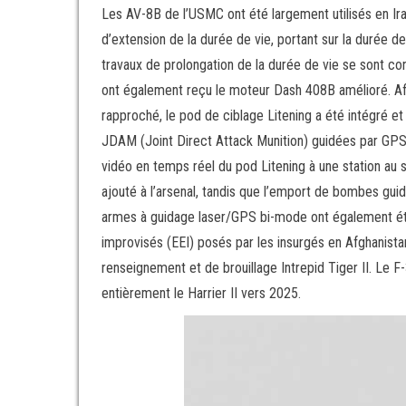
Les AV-8B de l’USMC ont été largement utilisés en Ira
d’extension de la durée de vie, portant sur la durée d
travaux de prolongation de la durée de vie se sont c
ont également reçu le moteur Dash 408B amélioré. Afin 
rapproché, le pod de ciblage Litening a été intégré e
JDAM (Joint Direct Attack Munition) guidées par GP
vidéo en temps réel du pod Litening à une station au
ajouté à l’arsenal, tandis que l’emport de bombes guid
armes à guidage laser/GPS bi-mode ont également été 
improvisés (EEI) posés par les insurgés en Afghanist
renseignement et de brouillage Intrepid Tiger II. Le
entièrement le Harrier II vers 2025.