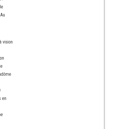
le
 Au
à vision
ion
de
 radôme
0
s en
me