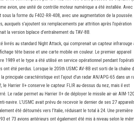
me avion, une unité de contrôle moteur numérique a été installée. Avec 
it sous la forme du F402-RR-408, avec une augmentation de la poussée.
ls, auxquels s’ajoutent six remplacements par attrition après l’opération
ait la version biplace d’entraînement du TAV-8B.
té livrés au standard Night Attack, qui comprenait un capteur infrarouge 
affichage tête basse et une carte mobile en couleur. Le premier appareil
e 1989 et le type a été utilisé en service opérationnel pendant l’opérat
ls ont été perdus. Lorsque le 205th USMC AV-8B est sorti de la chaîne 
nt la principale caractéristique est l’ajout d’un radar AN/APG-65 dans un
, le Harrier II+ conserve le capteur FLIR au-dessus du nez, mais il est
arré. Le radar permet au Harrier II+ de déployer le missile air-air AIM-12
ti-navire. L’USMC avait prévu de recevoir le dernier de ses 27 appareil
nalement été détournés vers l’Italie, réduisant le total à 24. Une première
 1993 et 73 avions antérieurs ont également été mis à niveau selon le mê