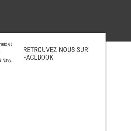
caux et
RETROUVEZ NOUS SUR
é
FACEBOOK
S Navy.