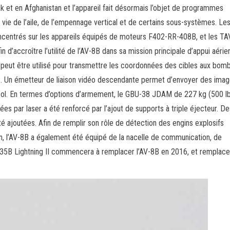
k et en Afghanistan et l’appareil fait désormais l’objet de programmes
e vie de l’aile, de l’empennage vertical et de certains sous-systèmes. Le
oncentrés sur les appareils équipés de moteurs F402-RR-408B, et les T
d’accroître l’utilité de l’AV-8B dans sa mission principale d’appui aérie
t peut être utilisé pour transmettre les coordonnées des cibles aux bom
S. Un émetteur de liaison vidéo descendante permet d’envoyer des ima
 sol. En termes d’options d’armement, le GBU-38 JDAM de 227 kg (500 lb
ées par laser a été renforcé par l’ajout de supports à triple éjecteur. De
ajoutées. Afin de remplir son rôle de détection des engins explosifs
an, l’AV-8B a également été équipé de la nacelle de communication, de
 F-35B Lightning II commencera à remplacer l’AV-8B en 2016, et remplace