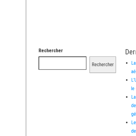
Rechercher
Der
La
Rechercher
aé
L’
le
La
de
gé
Le
de