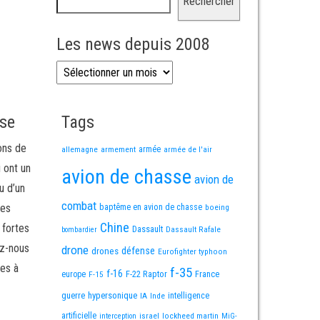
Rechercher
Les news depuis 2008
Les news depuis 2008
sse
Tags
ons de
allemagne
armement
armée
armée de l'air
i ont un
avion de chasse
avion de
u d’un
combat
mes
baptême en avion de chasse
boeing
Chine
 fortes
Dassault
Dassault Rafale
bombardier
ez-nous
drone
défense
drones
Eurofighter typhoon
es à
f-35
f-16
F-22 Raptor
France
europe
F-15
guerre
hypersonique
IA
Inde
intelligence
artificielle
israel
lockheed martin
interception
MiG-