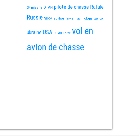
pilote de chasse
Rafale
OTAN
missile
29
Russie
Su-57
sukhoi
Taiwan
technologie
typhoon
vol en
USA
ukraine
US Air Force
avion de chasse