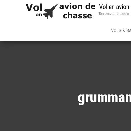
Vol en avion
Devenez pilote de ch
VOLS & B
grumman-