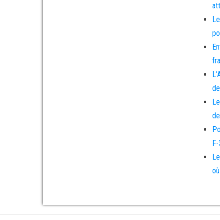
at
Le
po
En
fr
L’
de
Le
de
Po
F-
Le
où