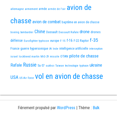
avion de
allemagne
armement
armée
armée de l'air
chasse
avion de combat
baptême en avion de chasse
Chine
drone
Dassault
drones
boeing
Dassault Rafale
bombardier
f-35
défense
f-16
F-22 Raptor
Eurofighter typhoon
europe
F-15
France
guerre
hypersonique
IA
Inde
intelligence artificielle
interception
pilote de chasse
OTAN
israel
lockheed martin
missile
MiG-29
Russie
Rafale
ukraine
Su-57
sukhoi
Taiwan
technologie
typhoon
vol en avion de chasse
USA
US Air Force
Fièrement propulsé par
WordPress
|
Thème :
Bulk