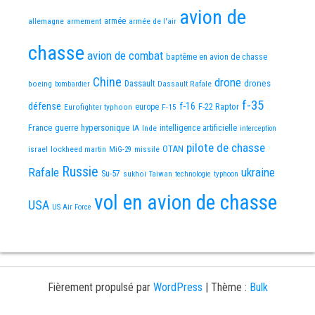
avion de
allemagne
armement
armée
armée de l'air
chasse
avion de combat
baptême en avion de chasse
Chine
drone
Dassault
drones
boeing
Dassault Rafale
bombardier
f-35
défense
f-16
F-22 Raptor
Eurofighter typhoon
europe
F-15
France
guerre
hypersonique
IA
Inde
intelligence artificielle
interception
pilote de chasse
OTAN
israel
lockheed martin
missile
MiG-29
Russie
Rafale
ukraine
Su-57
sukhoi
Taiwan
technologie
typhoon
vol en avion de chasse
USA
US Air Force
Fièrement propulsé par
WordPress
|
Thème :
Bulk