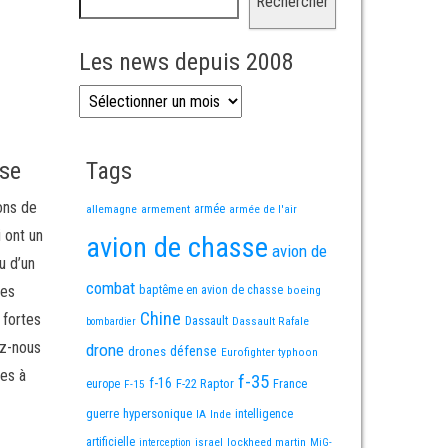
Rechercher
Les news depuis 2008
Les news depuis 2008
sse
Tags
ons de
allemagne
armement
armée
armée de l'air
i ont un
avion de chasse
avion de
u d’un
combat
mes
baptême en avion de chasse
boeing
Chine
 fortes
Dassault
Dassault Rafale
bombardier
ez-nous
drone
défense
drones
Eurofighter typhoon
es à
f-35
f-16
F-22 Raptor
France
europe
F-15
guerre
hypersonique
IA
Inde
intelligence
artificielle
israel
lockheed martin
interception
MiG-