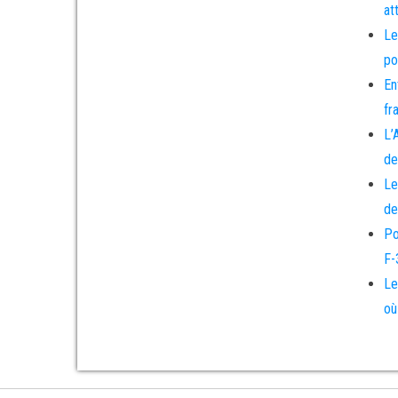
at
Le
po
En
fr
L’
de
Le
de
Po
F-
Le
où