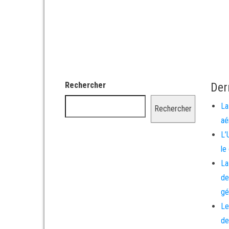
Rechercher
Der
La
Rechercher
aé
L’
le
La
de
gé
Le
de