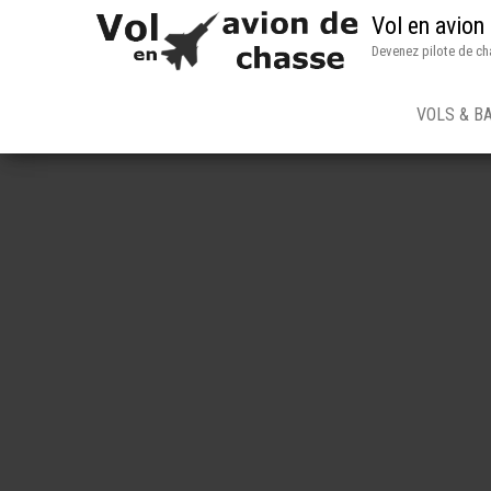
Vol en avion
Devenez pilote de ch
VOLS & B