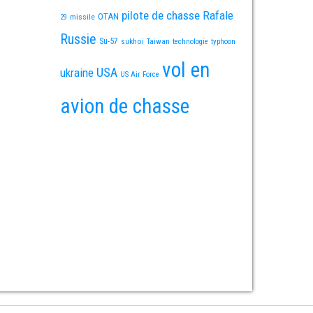
pilote de chasse
Rafale
OTAN
missile
29
Russie
Su-57
sukhoi
Taiwan
technologie
typhoon
vol en
USA
ukraine
US Air Force
avion de chasse