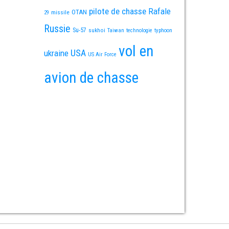
pilote de chasse
Rafale
OTAN
missile
29
Russie
Su-57
sukhoi
Taiwan
technologie
typhoon
vol en
USA
ukraine
US Air Force
avion de chasse