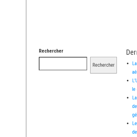
Rechercher
Der
La
Rechercher
aé
L’
le
La
de
gé
Le
de