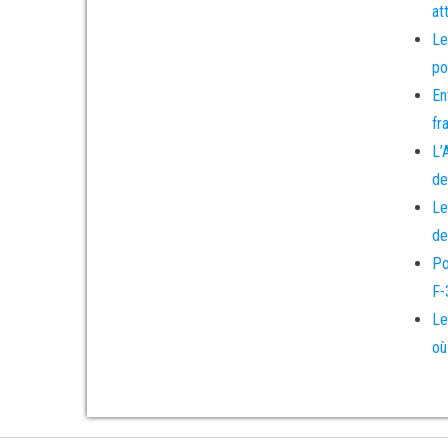
at
Le
po
En
fr
L’
de
Le
de
Po
F-
Le
où