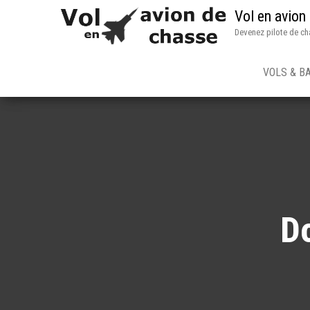
Vol en avion
Devenez pilote de ch
VOLS & B
D