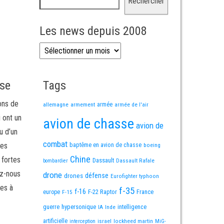
Rechercher
Les news depuis 2008
Les news depuis 2008
sse
Tags
ons de
allemagne
armement
armée
armée de l'air
i ont un
avion de chasse
avion de
u d’un
combat
mes
baptême en avion de chasse
boeing
Chine
 fortes
Dassault
Dassault Rafale
bombardier
ez-nous
drone
défense
drones
Eurofighter typhoon
es à
f-35
f-16
F-22 Raptor
France
europe
F-15
guerre
hypersonique
IA
Inde
intelligence
artificielle
israel
lockheed martin
interception
MiG-