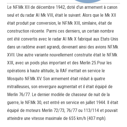
Le NF.Mk XII de décembre 1942, doté d’un armement à canon
seul et du radar AI Mk VIII, était le suivant. Alors que le Mk XII
était produit par conversion, le NF.Mk XIII, similaire, était de
construction récente. Parmi ces derniers, un certain nombre
ont été convertis avec le radar AI Mk X fabriqué aux Etats-Unis
dans un radôme avant agrandi, devenant ainsi des avions NF.Mk
XVII. Une autre variante nouvellement construite était le NF.Mk
XIX, avec un poids plus important et des Merlin 25.Pour les
opérations à haute altitude, la RAF mettait en service le
Mosquito NF.Mk XV. Son armement était réduit à quatre
mitrailleuses, son envergure augmentait et il était équipé de
Merlin 76/77. Le dernier modèle de chasseur de nuit de la
guerre, le NF.Mk 30, est entré en service en juillet 1944. Il était
équipé de moteurs Merlin 72/73, 76/77 ou 113/114 et pouvait
atteindre une vitesse maximale de 655 km/h (407 mph).