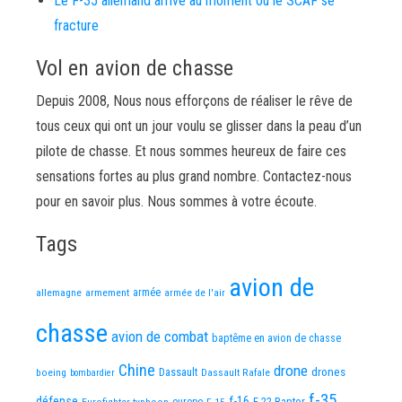
Le F-35 allemand arrive au moment où le SCAF se
fracture
Vol en avion de chasse
Depuis 2008, Nous nous efforçons de réaliser le rêve de
tous ceux qui ont un jour voulu se glisser dans la peau d’un
pilote de chasse. Et nous sommes heureux de faire ces
sensations fortes au plus grand nombre. Contactez-nous
pour en savoir plus. Nous sommes à votre écoute.
Tags
avion de
allemagne
armement
armée
armée de l'air
chasse
avion de combat
baptême en avion de chasse
Chine
drone
Dassault
drones
boeing
Dassault Rafale
bombardier
f-35
défense
f-16
F-22 Raptor