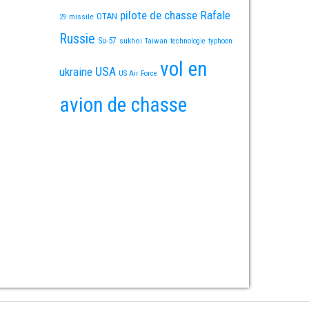
pilote de chasse
Rafale
OTAN
missile
29
Russie
Su-57
sukhoi
Taiwan
technologie
typhoon
vol en
USA
ukraine
US Air Force
avion de chasse