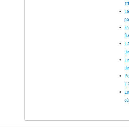
at
Le
po
En
fr
L’
de
Le
de
Po
F-
Le
où