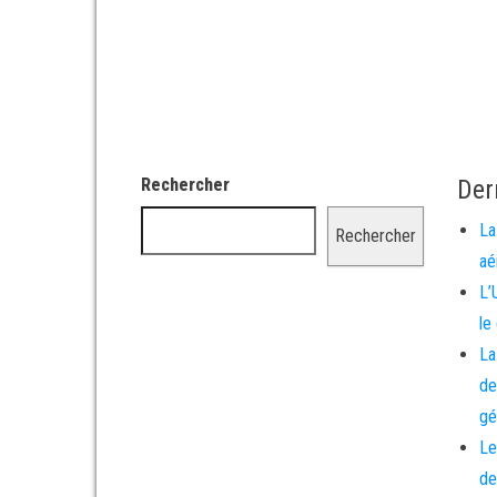
Rechercher
Der
La
Rechercher
aé
L’
le
La
de
gé
Le
de