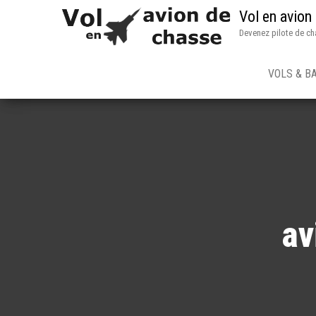
Vol en avion
Devenez pilote de ch
VOLS & B
av