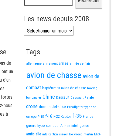
Rechercher
Les news depuis 2008
Les news depuis 2008
sse
Tags
ons de
allemagne
armement
armée
armée de l'air
i ont un
avion de chasse
avion de
u d’un
combat
mes
baptême en avion de chasse
boeing
Chine
 fortes
Dassault
Dassault Rafale
bombardier
ez-nous
drone
défense
drones
Eurofighter typhoon
es à
f-35
f-16
F-22 Raptor
France
europe
F-15
guerre
hypersonique
IA
Inde
intelligence
artificielle
israel
lockheed martin
interception
MiG-