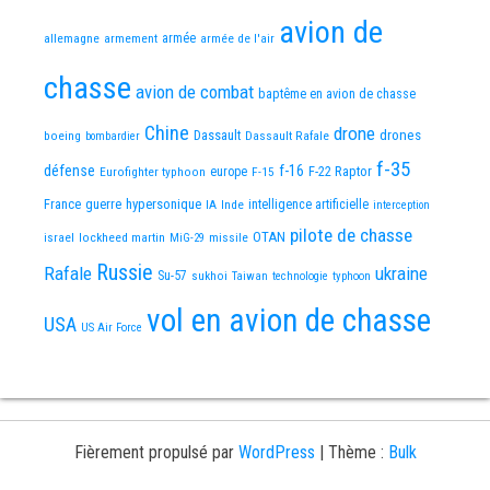
avion de
allemagne
armement
armée
armée de l'air
chasse
avion de combat
baptême en avion de chasse
Chine
drone
Dassault
drones
boeing
Dassault Rafale
bombardier
f-35
défense
f-16
F-22 Raptor
Eurofighter typhoon
europe
F-15
France
guerre
hypersonique
IA
Inde
intelligence artificielle
interception
pilote de chasse
OTAN
israel
lockheed martin
missile
MiG-29
Russie
Rafale
ukraine
Su-57
sukhoi
Taiwan
technologie
typhoon
vol en avion de chasse
USA
US Air Force
Fièrement propulsé par
WordPress
|
Thème :
Bulk