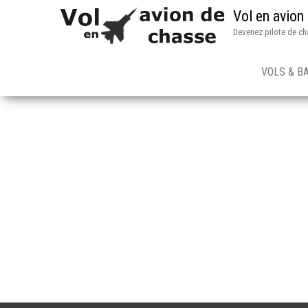
Vol en avion
Devenez pilote de ch
VOLS & B