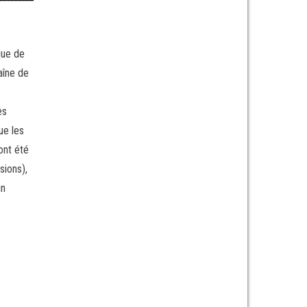
que de
aîne de
es
ue les
ont été
sions),
un