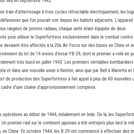
eut lieu en septembre 1942.
son train d’atterrissage à trois cycles rétractable électriquement, les l
e défensives que l’on pouvait voir depuis les hublots adjacents. L’appareil 
ux rangées de pistons radiaux, chaque unité étant équipée de deux
rés pour utiliser le Superfortress exclusivement dans le combat contre 
 devaient être affectés à la 20e Air Force sur des bases en Chine et en
oviennent du lot de 14 avions d’essai YB-29, dont le premier a volé en ju
dement très lourd en juillet 1943. Les premiers véritables bombardiers
ita et dans une nouvelle usine à Renton, ainsi que par Bell à Marietta et 
ort de production des Superfortress a fait appel à plus de 60 nouvelles u
e cadre d’une chaîne d’approvisionnement complexe.
 opérations au début de 1944, initialement en Inde. De là, les Superfort
 Un premier raid sur le continent japonais a été entrepris plus tard le 
du, en Chine. En octobre 1944, les B-29 ont commencé à effectuer des m