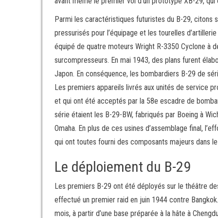
avant même le premier vol d’un prototype XB-29, qui 
Parmi les caractéristiques futuristes du B-29, citons 
pressurisés pour l’équipage et les tourelles d’artilleri
équipé de quatre moteurs Wright R-3350 Cyclone à de
surcompresseurs. En mai 1943, des plans furent élabo
Japon. En conséquence, les bombardiers B-29 de série
Les premiers appareils livrés aux unités de service pr
et qui ont été acceptés par la 58e escadre de bombar
série étaient les B-29-BW, fabriqués par Boeing à Wich
Omaha. En plus de ces usines d’assemblage final, l’eff
qui ont toutes fourni des composants majeurs dans l
Le déploiement du B-29
Les premiers B-29 ont été déployés sur le théâtre des
effectué un premier raid en juin 1944 contre Bangkok.
mois, à partir d’une base préparée à la hâte à Cheng