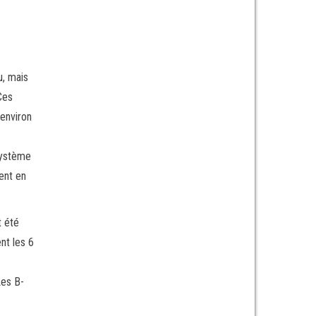
u, mais
Ces
 environ
système
ent en
t été
nt les 6
Les B-