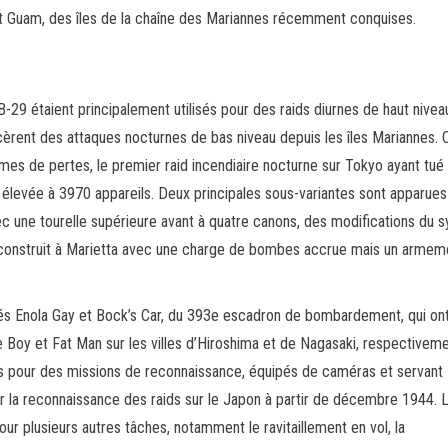
 et Guam, des îles de la chaîne des Mariannes récemment conquises.
-29 étaient principalement utilisés pour des raids diurnes de haut nivea
èrent des attaques nocturnes de bas niveau depuis les îles Mariannes. 
rmes de pertes, le premier raid incendiaire nocturne sur Tokyo ayant tué
 élevée à 3970 appareils. Deux principales sous-variantes sont apparues
ec une tourelle supérieure avant à quatre canons, des modifications du 
 construit à Marietta avec une charge de bombes accrue mais un armem
 Enola Gay et Bock’s Car, du 393e escadron de bombardement, qui on
Boy et Fat Man sur les villes d’Hiroshima et de Nagasaki, respectiveme
is pour des missions de reconnaissance, équipés de caméras et servant
rer la reconnaissance des raids sur le Japon à partir de décembre 1944. 
our plusieurs autres tâches, notamment le ravitaillement en vol, la