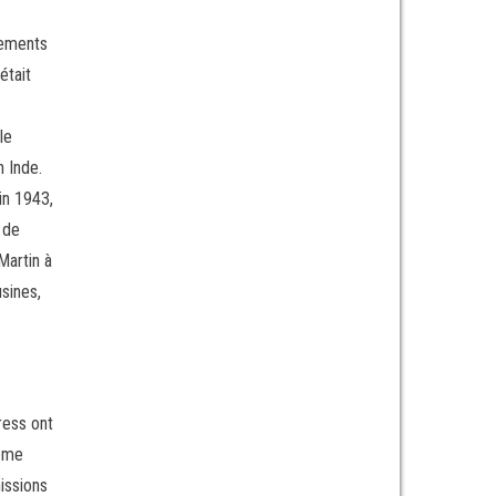
ogements
était
le
 Inde.
in 1943,
 de
Martin à
sines,
ress ont
même
issions