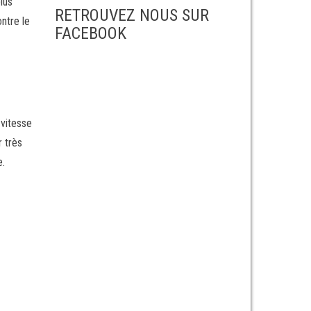
lus
RETROUVEZ NOUS SUR
ntre le
FACEBOOK
 vitesse
r très
e.