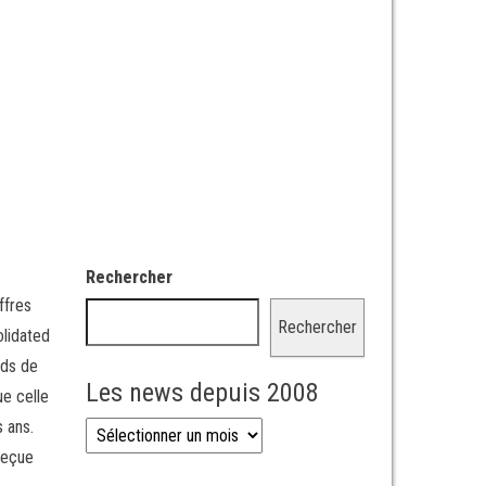
Rechercher
ffres
Rechercher
olidated
rds de
Les news depuis 2008
ue celle
s ans.
Les news depuis 2008
reçue