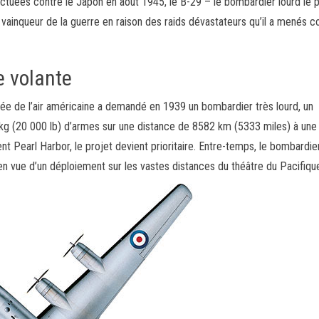
tuées contre le Japon en août 1945, le B-29 – le bombardier lourd le p
ainqueur de la guerre en raison des raids dévastateurs qu’il a menés co
e volante
ée de l’air américaine a demandé en 1939 un bombardier très lourd, un
kg (20 000 lb) d’armes sur une distance de 8582 km (5333 miles) à une
 Pearl Harbor, le projet devient prioritaire. Entre-temps, le bombardie
 en vue d’un déploiement sur les vastes distances du théâtre du Pacifiqu