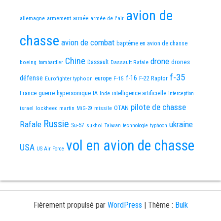
avion de
allemagne
armement
armée
armée de l'air
chasse
avion de combat
baptême en avion de chasse
Chine
drone
Dassault
drones
boeing
Dassault Rafale
bombardier
f-35
défense
f-16
F-22 Raptor
Eurofighter typhoon
europe
F-15
France
guerre
hypersonique
IA
Inde
intelligence artificielle
interception
pilote de chasse
OTAN
israel
lockheed martin
missile
MiG-29
Russie
Rafale
ukraine
Su-57
sukhoi
Taiwan
technologie
typhoon
vol en avion de chasse
USA
US Air Force
Fièrement propulsé par
WordPress
|
Thème :
Bulk