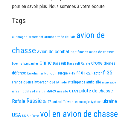
pour en savoir plus. Nous sommes à votre écoute.
Tags
avion de
allemagne
armement
armée
armée de l'air
chasse
avion de combat
baptême en avion de chasse
Chine
drone
Dassault
drones
boeing
Dassault Rafale
bombardier
f-35
défense
f-16
F-22 Raptor
Eurofighter typhoon
europe
F-15
France
guerre
hypersonique
IA
Inde
intelligence artificielle
interception
pilote de chasse
OTAN
israel
lockheed martin
missile
MiG-29
Russie
Rafale
ukraine
Su-57
sukhoi
Taiwan
technologie
typhoon
vol en avion de chasse
USA
US Air Force