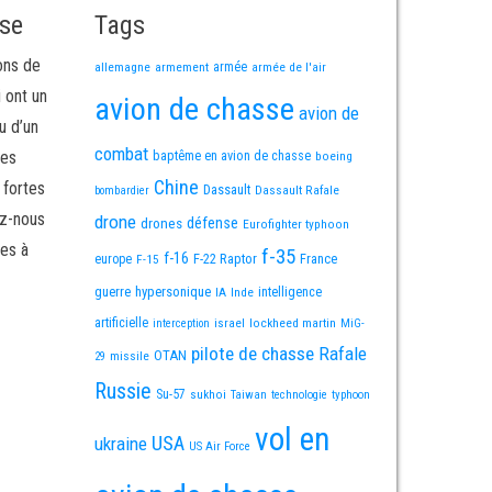
sse
Tags
ons de
allemagne
armement
armée
armée de l'air
i ont un
avion de chasse
avion de
u d’un
combat
mes
baptême en avion de chasse
boeing
Chine
 fortes
Dassault
Dassault Rafale
bombardier
ez-nous
drone
défense
drones
Eurofighter typhoon
es à
f-35
f-16
F-22 Raptor
France
europe
F-15
guerre
hypersonique
IA
Inde
intelligence
artificielle
israel
lockheed martin
interception
MiG-
pilote de chasse
Rafale
OTAN
missile
29
Russie
Su-57
sukhoi
Taiwan
technologie
typhoon
vol en
USA
ukraine
US Air Force