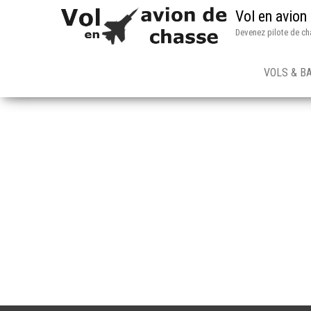
Vol en avion
Devenez pilote de ch
VOLS & B