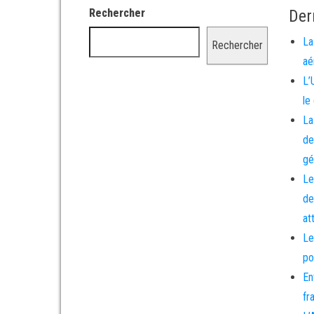
Rechercher
Der
La
Rechercher
aé
L’
le
La
de
gé
Le
de
at
Le
po
En
fr