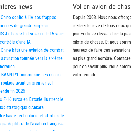
nières news
Vol en avion de cha
 Chine confie à l’IA ses frappes
Depuis 2008, Nous nous efforç
riennes de grande ampleur
réaliser le rêve de tous ceux qu
US Air Force fait voler un F-16 sous
jour voulu se glisser dans la pea
 contrôle d’une IA
pilote de chasse. Et nous som
 Chine bâtit une aviation de combat
heureux de faire ces sensations
 saturation tournée vers la sixième
au plus grand nombre. Contact
nération
pour en savoir plus. Nous somm
 KAAN P1 commence ses essais
votre écoute.
 roulage avant un premier vol
tendu fin 2026
s F-16 turcs en Estonie illustrent le
ids stratégique d’Ankara
tre haute technologie et attrition, le
agile équilibre de l’aviation française