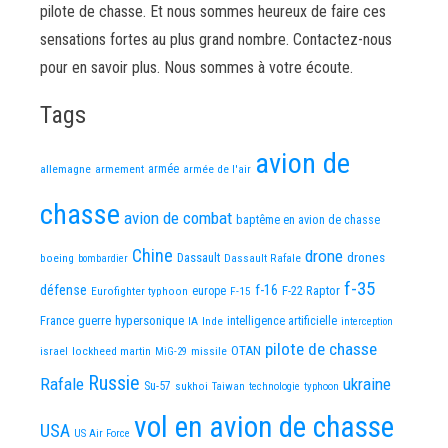
pilote de chasse. Et nous sommes heureux de faire ces
sensations fortes au plus grand nombre. Contactez-nous
pour en savoir plus. Nous sommes à votre écoute.
Tags
avion de
allemagne
armement
armée
armée de l'air
chasse
avion de combat
baptême en avion de chasse
Chine
drone
Dassault
drones
boeing
Dassault Rafale
bombardier
f-35
défense
f-16
F-22 Raptor
Eurofighter typhoon
europe
F-15
France
guerre
hypersonique
IA
Inde
intelligence artificielle
interception
pilote de chasse
OTAN
israel
lockheed martin
missile
MiG-29
Russie
Rafale
ukraine
Su-57
sukhoi
Taiwan
technologie
typhoon
vol en avion de chasse
USA
US Air Force