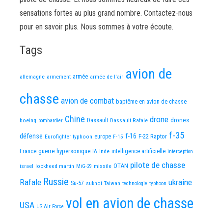
sensations fortes au plus grand nombre. Contactez-nous
pour en savoir plus. Nous sommes à votre écoute.
Tags
avion de
allemagne
armement
armée
armée de l'air
chasse
avion de combat
baptême en avion de chasse
Chine
drone
Dassault
drones
boeing
Dassault Rafale
bombardier
f-35
défense
f-16
F-22 Raptor
Eurofighter typhoon
europe
F-15
France
guerre
hypersonique
IA
Inde
intelligence artificielle
interception
pilote de chasse
OTAN
israel
lockheed martin
missile
MiG-29
Russie
Rafale
ukraine
Su-57
sukhoi
Taiwan
technologie
typhoon
vol en avion de chasse
USA
US Air Force